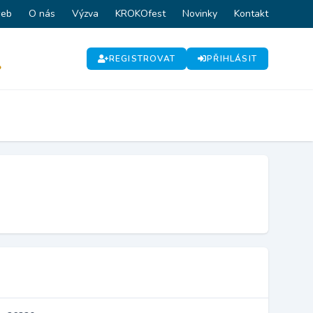
web
O nás
Výzva
KROKOfest
Novinky
Kontakt
REGISTROVAT
PŘIHLÁSIT
P