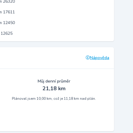
em 26320
em 17611
em 12450
 12625
Nápověda
Můj denní průměr
21,18 km
Plánoval jsem 10,00 km, což je 11,18 km nad plán.