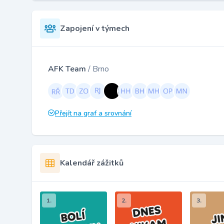
Zapojení v týmech
AFK Team
/ Brno
Přejít na graf a srovnání
Kalendář zážitků
1.
2.
3.