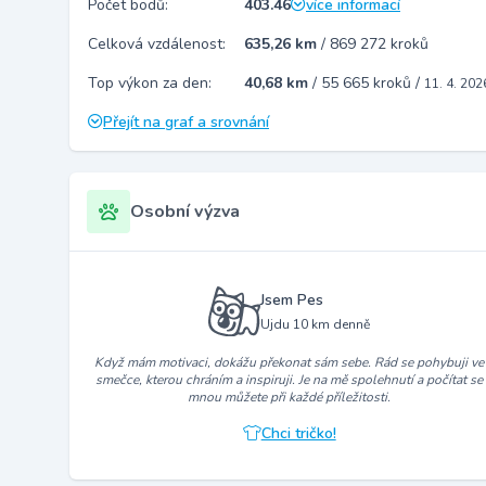
Počet bodů:
403.46
více informací
Celková vzdálenost:
635,26 km
/
869 272 kroků
Top výkon za den:
40,68 km
/
55 665 kroků
/
11. 4. 202
Přejít na graf a srovnání
Osobní výzva
Jsem Pes
Ujdu 10 km denně
Když mám motivaci, dokážu překonat sám sebe. Rád se pohybuji ve
smečce, kterou chráním a inspiruji. Je na mě spolehnutí a počítat se
mnou můžete při každé příležitosti.
Chci tričko!