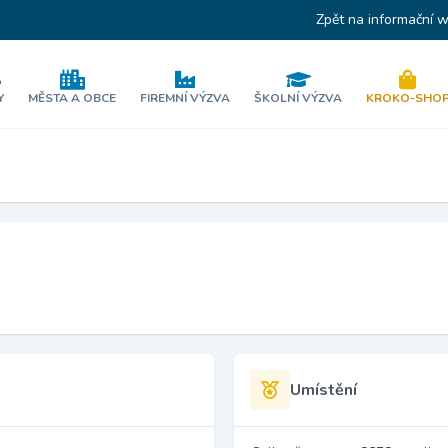
Zpět na informační 
Y
MĚSTA A OBCE
FIREMNÍ VÝZVA
ŠKOLNÍ VÝZVA
KROKO-SHO
Umístění