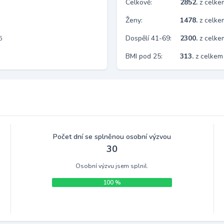
Celkově:
2852.
z celk
Ženy:
1478.
z celk
Dospělí 41-69:
2300.
z celk
6
BMI pod 25:
313.
z celkem
Počet dní se splněnou osobní výzvou
30
Osobní výzvu jsem splnil.
100 %