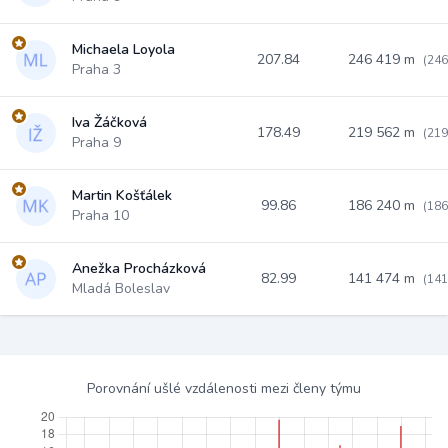
Michaela Loyola
207.84
246 419 m
(246
Praha 3
Iva Žáčková
178.49
219 562 m
(219
Praha 9
Martin Košťálek
99.86
186 240 m
(186
Praha 10
Anežka Procházková
82.99
141 474 m
(141
Mladá Boleslav
Porovnání ušlé vzdálenosti mezi členy týmu