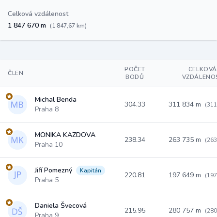
Celková vzdálenost
1 847 670 m
(1 847,67 km)
POČET
CELKOV
ČLEN
BODŮ
VZDÁLENO
Michal Benda
304.33
311 834 m
(311
Praha 8
MONIKA KAZDOVA
238.34
263 735 m
(263
Praha 10
Jiří Pomezný
Kapitán
220.81
197 649 m
(197
Praha 5
Daniela Švecová
215.95
280 757 m
(280
Praha 9