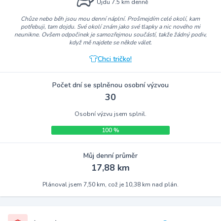
Ujdu 7.5 km denně
Chůze nebo běh jsou mou denní náplní. Prošmejdím celé okolí, kam
potřebuji, tam dojdu. Své okolí znám jako své tlapky a nic nového mi
neunikne. Ovšem odpočinek je samozřejmou součástí, takže žádný podiv,
když mě najdete se někde válet.
Chci tričko!
Počet dní se splněnou osobní výzvou
30
Osobní výzvu jsem splnil.
100 %
Můj denní průměr
17,88 km
Plánoval jsem 7,50 km, což je 10,38 km nad plán.