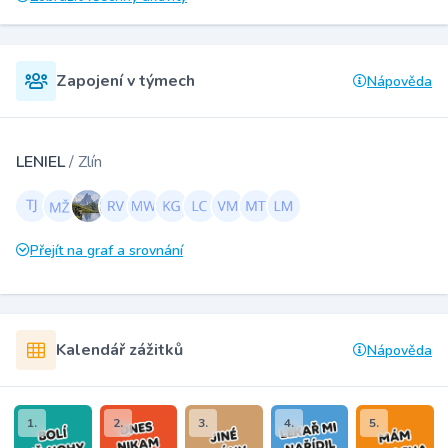
Zapojení v týmech
Nápověda
LENIEL
/ Zlín
Přejít na graf a srovnání
Kalendář zážitků
Nápověda
1.
2.
3.
4.
5.