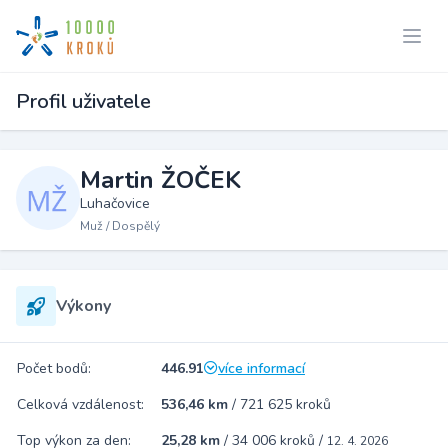
Profil uživatele
Martin ŽOČEK
Luhačovice
Muž / Dospělý
Výkony
Počet bodů:
446.91
více informací
Celková vzdálenost:
536,46 km
/
721 625 kroků
Top výkon za den:
25,28 km
/
34 006 kroků
/
12. 4. 2026