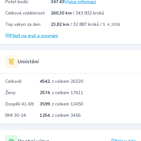
Počet bodů:
347.43
více informací
Celková vzdálenost:
260,30 km
/
343 832 kroků
Top výkon za den:
23,82 km
/
32 887 kroků
/
5. 4. 2026
Přejít na graf a srovnání
Umístění
Celkově:
4542.
z celkem 26320
Ženy:
2574.
z celkem 17611
Dospělí 41-69:
3599.
z celkem 12450
BMI 30-34:
1254.
z celkem 3456