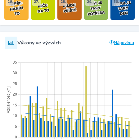
26.
27.
28.
29.
30.
Výkony ve výzvách
Nápověda