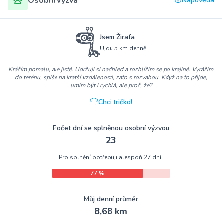
Osobní výzva
Nápověda
Jsem Žirafa
Ujdu 5 km denně
Kráčím pomalu, ale jistě. Udržuji si nadhled a rozhlížím se po krajině. Vyrážím
do terénu, spíše na kratší vzdálenosti, zato s rozvahou. Když na to přijde,
umím být i rychlá, ale proč, že?
Chci tričko!
Počet dní se splněnou osobní výzvou
23
Pro splnění potřebuji alespoň 27 dní.
77 %
Můj denní průměr
8,68 km