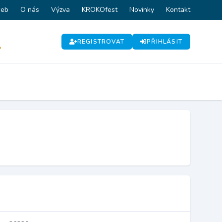
web
O nás
Výzva
KROKOfest
Novinky
Kontakt
REGISTROVAT
PŘIHLÁSIT
P