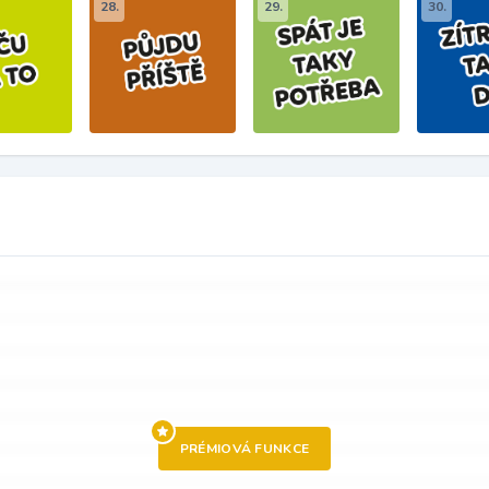
28.
29.
30.
PRÉMIOVÁ FUNKCE