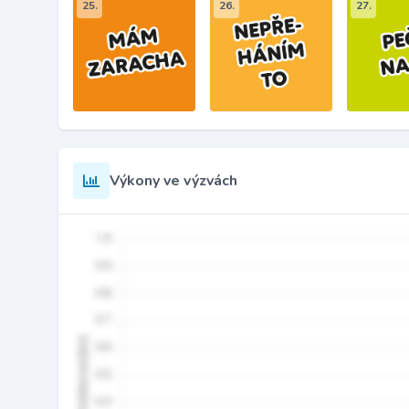
25.
26.
27.
Výkony ve výzvách