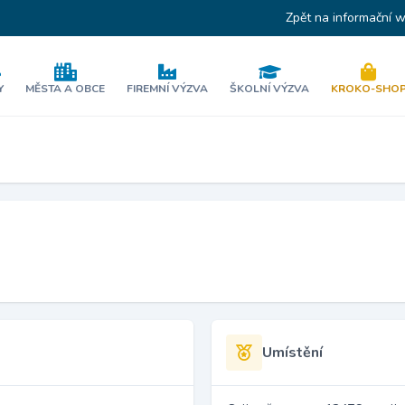
Zpět na informační 
Y
MĚSTA A OBCE
FIREMNÍ VÝZVA
ŠKOLNÍ VÝZVA
KROKO-SHO
Umístění