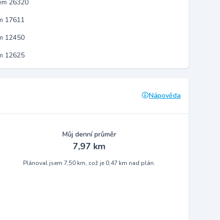
kem 26320
em 17611
em 12450
em 12625
Nápověda
Můj denní průměr
7,97 km
Plánoval jsem 7,50 km, což je 0,47 km nad plán.