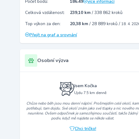
Počet bodů:
186.49
více informací
Celková vzdálenost:
239,10 km
/
338 862 kroků
Top výkon za den:
20,38 km
/
28 889 kroků
/
18. 4. 202
Přejít na graf a srovnání
Osobní výzva
Jsem Kočka
Ujdu 7.5 km denně
Chůze nebo běh jsou mou denní náplní. Prošmejdím celé okolí, ka
potřebuji, tam dojdu. Své okolí znám jako své tlapky a nic nového m
neunikne. Ovšem odpočinek je samozřejmou součástí, takže žádný
podiv, když mě najdete se někde válet.
Chci tričko!