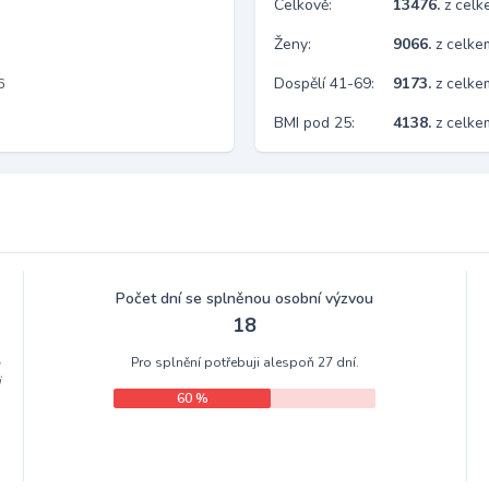
Celkově:
13476.
z cel
Ženy:
9066.
z celk
Dospělí 41-69:
9173.
z celk
6
BMI pod 25:
4138.
z celk
Počet dní se splněnou osobní výzvou
18
Pro splnění potřebuji alespoň 27 dní.
m
i
60 %