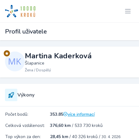
Profil uživatele
Martina Kaderková
Šlapanice
Žena / Dospělý
Výkony
Počet bodů:
353.85
více informací
Celková vzdálenost:
376,60 km
/
533 730 kroků
Top výkon za den:
28,45 km
/
40 326 kroků
/
30. 4. 2026