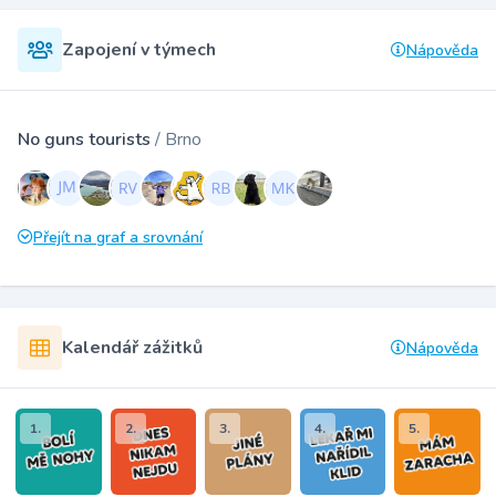
Zapojení v týmech
Nápověda
No guns tourists
/ Brno
Přejít na graf a srovnání
Kalendář zážitků
Nápověda
1.
2.
3.
4.
5.