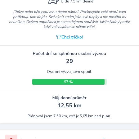
Ujdu 7.5 km denně
Chůze nebo běh jsou mou denní náplní. Prošmejdím celé okolí, kam
potřebuji, tam dojdu. Své okolí znám jako své tlapky a nic nového mi
neunikne. Ovšem odpočinek je samozřejmou součástí, takže žádný podiv,
když mě najdete se někde válet.
Chci tričko!
Počet dní se splněnou osobní výzvou
29
Osobní výzvu jsem splnil.
97 %
Můj denní průměr
12,55 km
Plánoval jsem 7,50 km, což je 5,05 km nad plán.