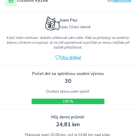
Osobní výzva
Nápověda
Jsem Pes
Ujdu 10 km denně
Když mám motivaci, dokážu překonat sám sebe. Rád se pohybuji ve smečce,
kterou chráním a inspiruji. Je na mě spolehnutí a počítat se mnou můžete při
každé příležitosti.
Chci tričko!
Počet dní se splněnou osobní výzvou
30
Osobní výzvu jsem splnil.
100 %
Můj denní průměr
24,81 km
Plánoval jsem 10,00 km, což je 14,81 km nad plán.