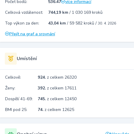
Počet bodů:
536.47
více informací
Celková vzdálenost:
744,19 km
/
1 030 169 kroků
Top výkon za den:
43,04 km
/
59 582 kroků
/
30. 4. 2026
Přejít na graf a srovnání
Umístění
Celkově:
924.
z celkem 26320
Ženy:
392.
z celkem 17611
Dospělí 41-69:
745.
z celkem 12450
BMI pod 25:
74.
z celkem 12625