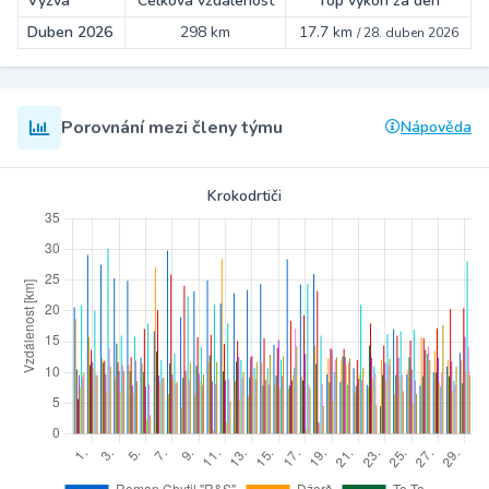
Výzva
Celková vzdálenost
Top výkon za den
Duben 2026
298 km
17.7 km
/
28. duben 2026
Porovnání mezi členy týmu
Nápověda
Krokodrtiči