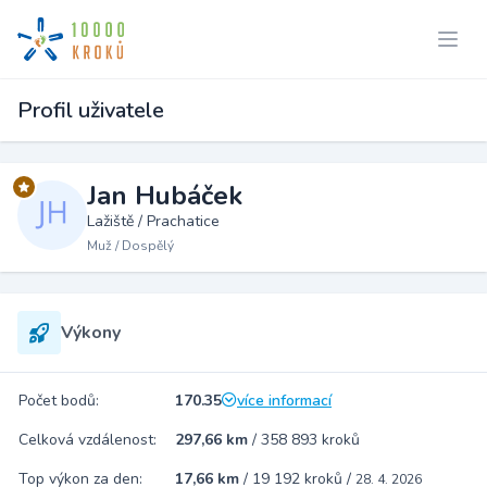
Profil uživatele
Jan Hubáček
Lažiště / Prachatice
Muž / Dospělý
Výkony
Počet bodů:
170.35
více informací
Celková vzdálenost:
297,66 km
/
358 893 kroků
Top výkon za den:
17,66 km
/
19 192 kroků
/
28. 4. 2026