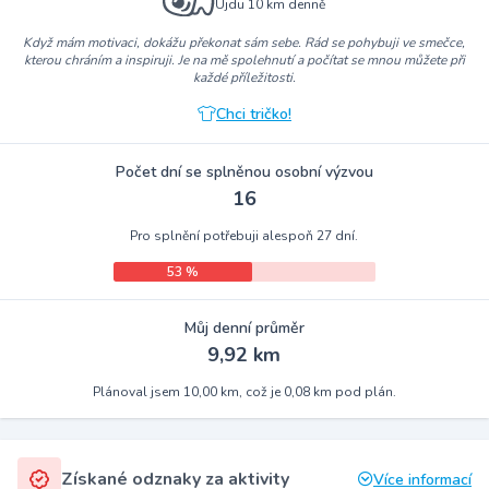
Ujdu 10 km denně
Když mám motivaci, dokážu překonat sám sebe. Rád se pohybuji ve smečce,
kterou chráním a inspiruji. Je na mě spolehnutí a počítat se mnou můžete při
každé příležitosti.
Chci tričko!
Počet dní se splněnou osobní výzvou
16
Pro splnění potřebuji alespoň 27 dní.
53 %
Můj denní průměr
9,92 km
Plánoval jsem 10,00 km, což je 0,08 km pod plán.
Získané odznaky za aktivity
Více informací