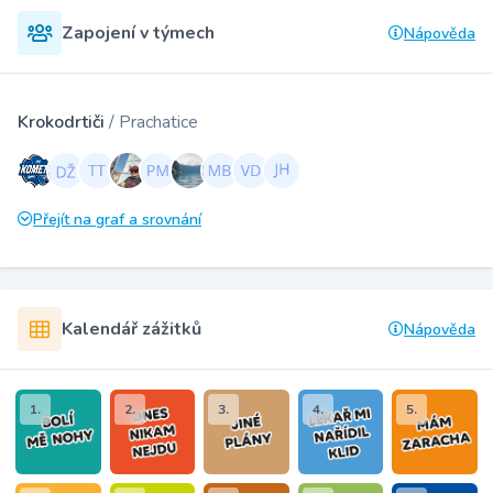
Zapojení v týmech
Nápověda
Krokodrtiči
/ Prachatice
Přejít na graf a srovnání
Kalendář zážitků
Nápověda
1.
2.
3.
4.
5.