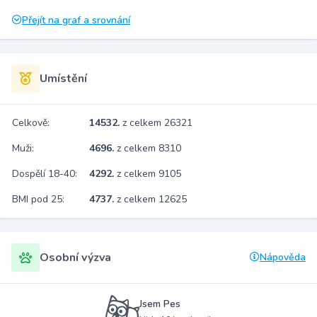
Přejít na graf a srovnání
Umístění
Celkově:
14532.
z celkem 26321
Muži:
4696.
z celkem 8310
Dospělí 18-40:
4292.
z celkem 9105
BMI pod 25:
4737.
z celkem 12625
Osobní výzva
Nápověda
Jsem Pes