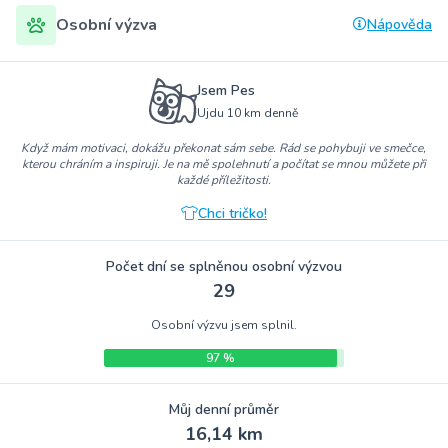
Osobní výzva
Nápověda
Jsem Pes
Ujdu 10 km denně
Když mám motivaci, dokážu překonat sám sebe. Rád se pohybuji ve smečce,
kterou chráním a inspiruji. Je na mě spolehnutí a počítat se mnou můžete při
každé příležitosti.
Chci tričko!
Počet dní se splněnou osobní výzvou
29
Osobní výzvu jsem splnil.
97 %
Můj denní průměr
16,14 km