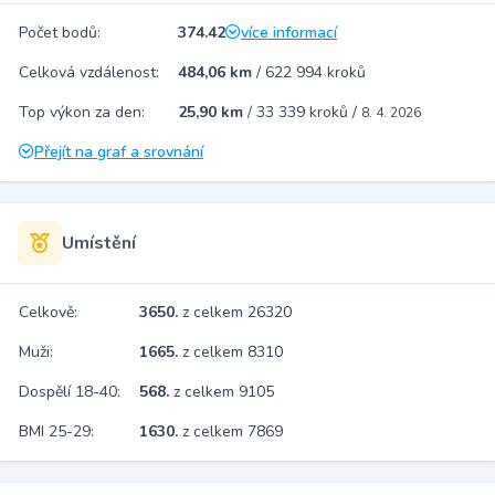
Počet bodů:
374.42
více informací
Celková vzdálenost:
484,06 km
/
622 994 kroků
Top výkon za den:
25,90 km
/
33 339 kroků
/
8. 4. 2026
Přejít na graf a srovnání
Umístění
Celkově:
3650.
z celkem 26320
Muži:
1665.
z celkem 8310
Dospělí 18-40:
568.
z celkem 9105
BMI 25-29:
1630.
z celkem 7869