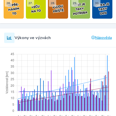
26.
27.
28.
29.
30.
Výkony ve výzvách
Nápověda