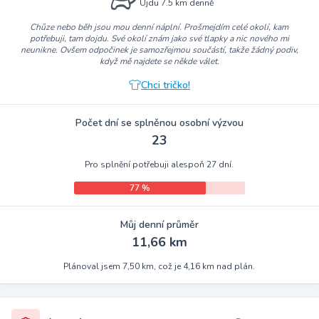
Ujdu 7.5 km denně
Chůze nebo běh jsou mou denní náplní. Prošmejdím celé okolí, kam
potřebuji, tam dojdu. Své okolí znám jako své tlapky a nic nového mi
neunikne. Ovšem odpočinek je samozřejmou součástí, takže žádný podiv,
když mě najdete se někde válet.
Chci tričko!
Počet dní se splněnou osobní výzvou
23
Pro splnění potřebuji alespoň 27 dní.
77 %
Můj denní průměr
11,66 km
Plánoval jsem 7,50 km, což je 4,16 km nad plán.