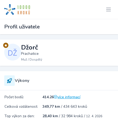
Profil uživatele
Džorč
Prachatice
Muž / Dospělý
Výkony
Počet bodů:
414.26
více informací
Celková vzdálenost:
349,77 km
/
434 643 kroků
Top výkon za den:
28,40 km
/
32 984 kroků
/
12. 4. 2026