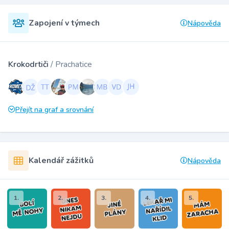
Zapojení v týmech
Nápověda
Krokodrtiči
/ Prachatice
Přejít na graf a srovnání
Kalendář zážitků
Nápověda
1.
2.
3.
4.
5.