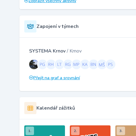
Zobrazit všechny aktivity
Zapojení v týmech
SYSTEMA Krnov
/ Krnov
Přejít na graf a srovnání
Kalendář zážitků
1.
2.
3.