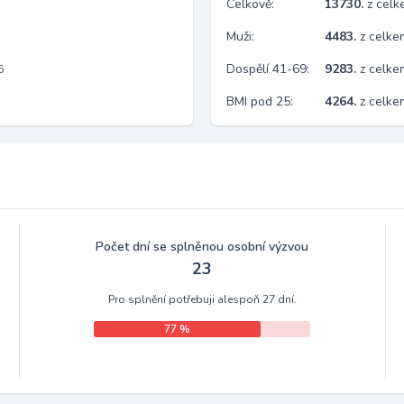
Celkově:
13730.
z cel
Muži:
4483.
z celke
Dospělí 41-69:
9283.
z celk
6
BMI pod 25:
4264.
z celk
Počet dní se splněnou osobní výzvou
23
Pro splnění potřebuji alespoň 27 dní.
77 %