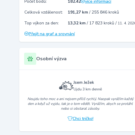
Počet bodů:
182.42
více informací
Celková vzdálenost:
191,27 km
/
255 846 kroků
Top výkon za den:
13,32 km
/
17 823 kroků
/
11. 4. 202
Přejít na graf a srovnání
Osobní výzva
Jsem Ježek
Ujdu 3 km denně
Neujdu toho moc a ani nejsem příliš rychlý. Naopak vyrážím každý
den a když už vyjdu, tak je o tom vědět. Vyrážím, abych se protáhl
nebo si obstaral zásoby.
Chci tričko!