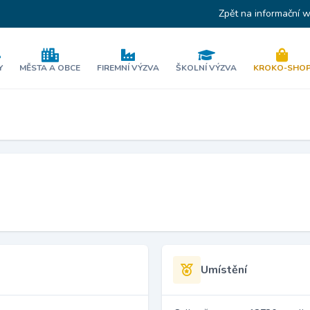
Zpět na informační 
Y
MĚSTA A OBCE
FIREMNÍ VÝZVA
ŠKOLNÍ VÝZVA
KROKO-SHO
Umístění