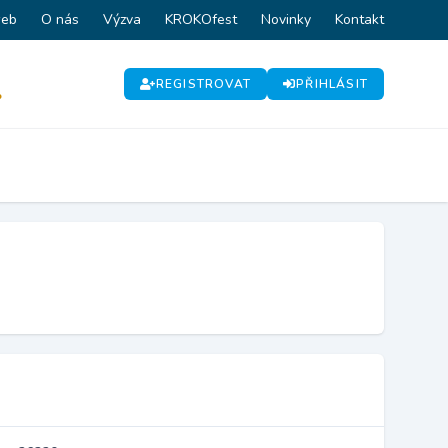
web
O nás
Výzva
KROKOfest
Novinky
Kontakt
REGISTROVAT
PŘIHLÁSIT
P