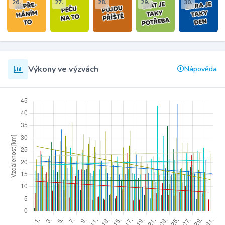
26.
27.
28.
29.
30.
Výkony ve výzvách
Nápověda