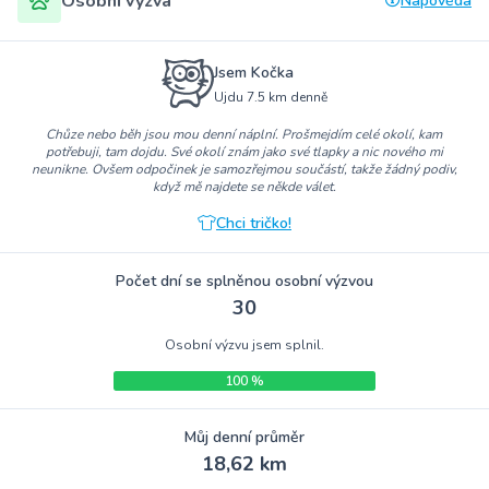
Osobní výzva
Nápověda
Jsem Kočka
Ujdu 7.5 km denně
Chůze nebo běh jsou mou denní náplní. Prošmejdím celé okolí, kam
potřebuji, tam dojdu. Své okolí znám jako své tlapky a nic nového mi
neunikne. Ovšem odpočinek je samozřejmou součástí, takže žádný podiv,
když mě najdete se někde válet.
Chci tričko!
Počet dní se splněnou osobní výzvou
30
Osobní výzvu jsem splnil.
100 %
Můj denní průměr
18,62 km