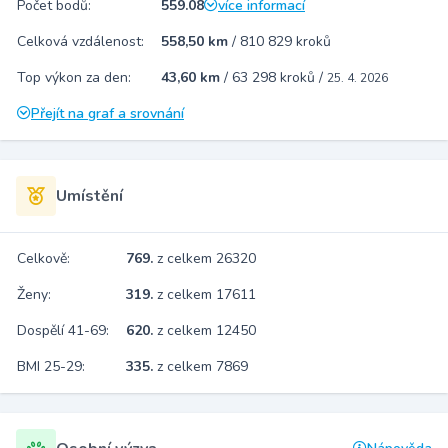
Počet bodů:
559.08
více informací
Celková vzdálenost:
558,50 km
/
810 829 kroků
Top výkon za den:
43,60 km
/
63 298 kroků
/
25. 4. 2026
Přejít na graf a srovnání
Umístění
Celkově:
769.
z celkem 26320
Ženy:
319.
z celkem 17611
Dospělí 41-69:
620.
z celkem 12450
BMI 25-29:
335.
z celkem 7869