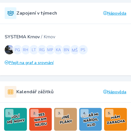
Zapojení v týmech
Nápověda
SYSTEMA Krnov
/ Krnov
Přejít na graf a srovnání
Kalendář zážitků
Nápověda
1.
2.
3.
4.
5.