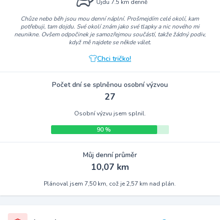
Ujdu 7.5 km denně
Chůze nebo běh jsou mou denní náplní. Prošmejdím celé okolí, kam
potřebuji, tam dojdu. Své okolí znám jako své tlapky a nic nového mi
neunikne. Ovšem odpočinek je samozřejmou součástí, takže žádný podiv,
když mě najdete se někde válet.
Chci tričko!
Počet dní se splněnou osobní výzvou
27
Osobní výzvu jsem splnil.
90 %
Můj denní průměr
10,07 km
Plánoval jsem 7,50 km, což je 2,57 km nad plán.