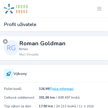
Profil uživatele
Roman Goldman
Krnov
Muž / Dospělý
Výkony
Počet bodů:
326.99
více informací
Celková vzdálenost:
301,96 km
/
408 497 kroků
Top výkon za den:
17,90 km
/
24 211 kroků
/
12. 4. 2026