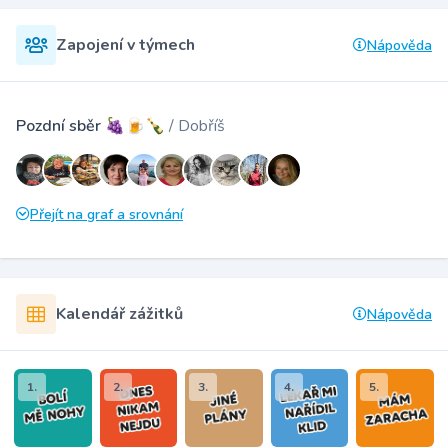
Zapojení v týmech
Nápověda
Pozdní sběr 🍇🍺🍾
/ Dobříš
Přejít na graf a srovnání
Kalendář zážitků
Nápověda
1.
2.
3.
4.
5.