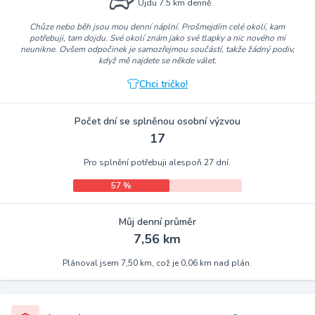
Ujdu 7.5 km denně
Chůze nebo běh jsou mou denní náplní. Prošmejdím celé okolí, kam
potřebuji, tam dojdu. Své okolí znám jako své tlapky a nic nového mi
neunikne. Ovšem odpočinek je samozřejmou součástí, takže žádný podiv,
když mě najdete se někde válet.
Chci tričko!
Počet dní se splněnou osobní výzvou
17
Pro splnění potřebuji alespoň 27 dní.
57 %
Můj denní průměr
7,56 km
Plánoval jsem 7,50 km, což je 0,06 km nad plán.