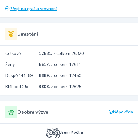
Přejít na graf a srovnání
Umístění
Celkově:
12881.
z celkem 26320
Ženy:
8617.
z celkem 17611
Dospělí 41-69:
8889.
z celkem 12450
BMI pod 25:
3808.
z celkem 12625
Osobní výzva
Nápověda
Jsem Kočka