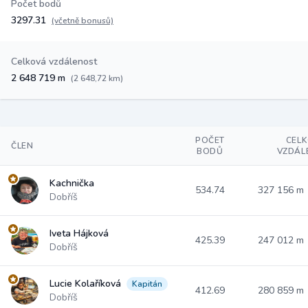
Počet bodů
3297.31
(včetně bonusů)
Celková vzdálenost
2 648 719 m
(2 648,72 km)
POČET
CEL
ČLEN
BODŮ
VZDÁL
Kachnička
534.74
327 156 m
Dobříš
Iveta Hájková
425.39
247 012 m
Dobříš
Lucie Kolaříková
Kapitán
412.69
280 859 m
Dobříš