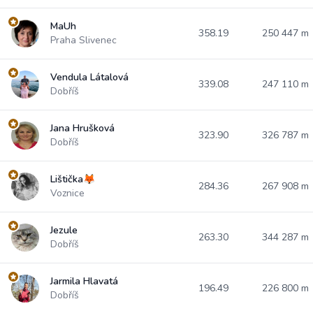
MaUh
358.19
250 447 m
Praha Slivenec
Vendula Látalová
339.08
247 110 m
Dobříš
Jana Hrušková
323.90
326 787 m
Dobříš
Lištička🦊
284.36
267 908 m
Voznice
Jezule
263.30
344 287 m
Dobříš
Jarmila Hlavatá
196.49
226 800 m
Dobříš