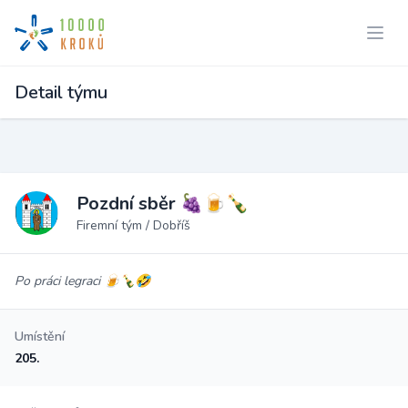
Detail týmu
Pozdní sběr 🍇🍺🍾
Firemní tým / Dobříš
Po práci legraci 🍺🍾🤣
Umístění
205.