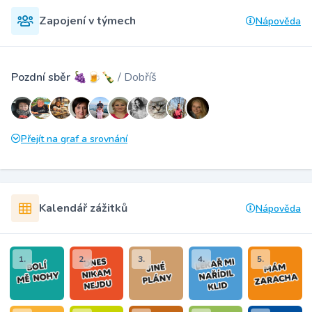
Zapojení v týmech
Nápověda
Pozdní sběr 🍇🍺🍾
/ Dobříš
Přejít na graf a srovnání
Kalendář zážitků
Nápověda
1.
2.
3.
4.
5.