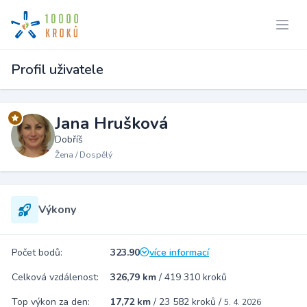
Profil uživatele
Jana Hrušková
Dobříš
Žena / Dospělý
Výkony
Počet bodů:
323.90
více informací
Celková vzdálenost:
326,79 km
/
419 310 kroků
Top výkon za den:
17,72 km
/
23 582 kroků
/
5. 4. 2026