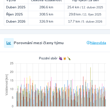
Výzva
Celková vzdálenost
Top výkon za den
Duben 2025
286.6 km
25.4 km
/
12. duben 2025
Říjen 2025
308.5 km
29.8 km
/
11. říjen 2025
Duben 2026
326.9 km
17.7 km
/
5. duben 2026
Porovnání mezi členy týmu
Nápověda
Pozdní sběr 🍇🍺🍾