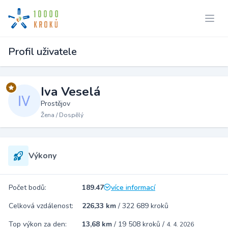
Profil uživatele
Iva Veselá
Prostějov
Žena / Dospělý
Výkony
Počet bodů:
189.47
více informací
Celková vzdálenost:
226,33 km
/
322 689 kroků
Top výkon za den:
13,68 km
/
19 508 kroků
/
4. 4. 2026