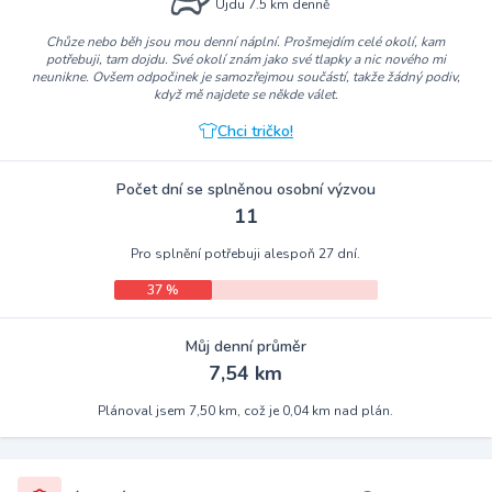
Ujdu 7.5 km denně
Chůze nebo běh jsou mou denní náplní. Prošmejdím celé okolí, kam
potřebuji, tam dojdu. Své okolí znám jako své tlapky a nic nového mi
neunikne. Ovšem odpočinek je samozřejmou součástí, takže žádný podiv,
když mě najdete se někde válet.
Chci tričko!
Počet dní se splněnou osobní výzvou
11
Pro splnění potřebuji alespoň 27 dní.
37 %
Můj denní průměr
7,54 km
Plánoval jsem 7,50 km, což je 0,04 km nad plán.