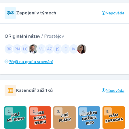
Zapojení v týmech
Nápověda
ORIginální název
/ Prostějov
Přejít na graf a srovnání
Kalendář zážitků
Nápověda
1.
2.
3.
4.
5.