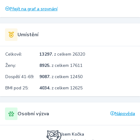
Přejít na graf a srovnání
Umístění
Celkově:
13297.
z celkem 26320
Ženy:
8925.
z celkem 17611
Dospělí 41-69:
9087.
z celkem 12450
BMI pod 25:
4034.
z celkem 12625
Osobní výzva
Nápověda
Jsem Kočka