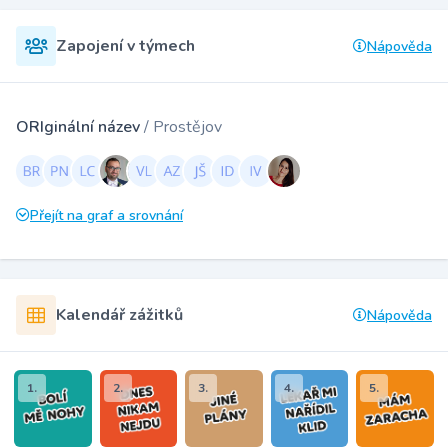
Zapojení v týmech
Nápověda
ORIginální název
/ Prostějov
Přejít na graf a srovnání
Kalendář zážitků
Nápověda
1.
2.
3.
4.
5.