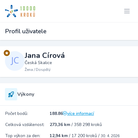
Profil uživatele
Jana Círová
Česká Skalice
Žena / Dospělý
Výkony
Počet bodů:
188.86
více informací
Celková vzdálenost:
273,36 km
/
358 298 kroků
Top výkon za den:
12,94 km
/
17 200 kroků
/
30. 4. 2026