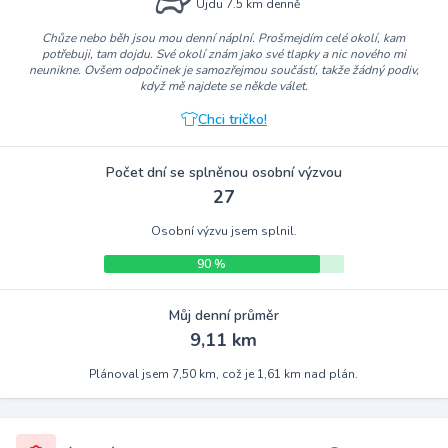
Ujdu 7.5 km denně
Chůze nebo běh jsou mou denní náplní. Prošmejdím celé okolí, kam
potřebuji, tam dojdu. Své okolí znám jako své tlapky a nic nového mi
neunikne. Ovšem odpočinek je samozřejmou součástí, takže žádný podiv,
když mě najdete se někde válet.
Chci tričko!
Počet dní se splněnou osobní výzvou
27
Osobní výzvu jsem splnil.
90 %
Můj denní průměr
9,11 km
Plánoval jsem 7,50 km, což je 1,61 km nad plán.