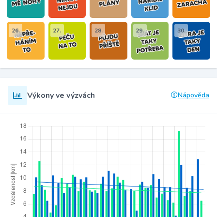
26.
27.
28.
29.
30.
Výkony ve výzvách
Nápověda