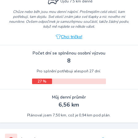
Ujdu 7.5 km denně
Chůze nebo běh jsou mou denní náplní. Prošmejdím celé okolí, kam
potřebuji, tam dojdu. Své okolí znám jako své tlapky a nic nového mi
neunikne. Ovšem odpočinek je samozřejmou součástí, takže žádný podiv,
když mě najdete se někde válet.
Chci tričko!
Počet dní se splněnou osobní výzvou
8
Pro splnění potřebuji alespoň 27 dní.
27 %
Můj denní průměr
6,56 km
Plánoval jsem 7,50 km, což je 0,94 km pod plán.