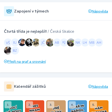
Zapojení v týmech
Nápověda
Čtvrtá třída je nejlepší!!
/ Česká Skalice
Přejít na graf a srovnání
Kalendář zážitků
Nápověda
1.
2.
3.
4.
5.