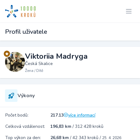
Profil uživatele
Viktoriia Madryga
Česká Skalice
Žena / Dítě
Výkony
Počet bodů:
217.13
více informací
Celková vzdálenost:
196,83 km
/
312 428 kroků
Top výkon za den:
26,68 km
/
42 343 kroků
/
25. 4. 2026