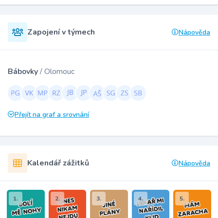
Zapojení v týmech
Nápověda
Bábovky
/ Olomouc
Přejít na graf a srovnání
Kalendář zážitků
Nápověda
1.
2.
3.
4.
5.