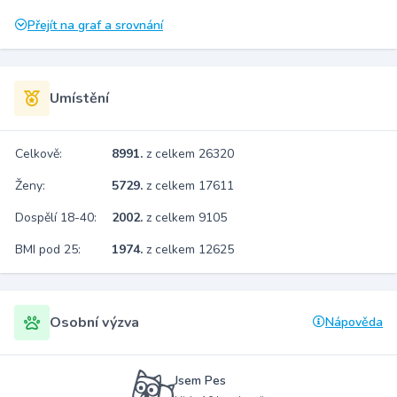
Přejít na graf a srovnání
Umístění
Celkově:
8991.
z celkem 26320
Ženy:
5729.
z celkem 17611
Dospělí 18-40:
2002.
z celkem 9105
BMI pod 25:
1974.
z celkem 12625
Osobní výzva
Nápověda
Jsem Pes