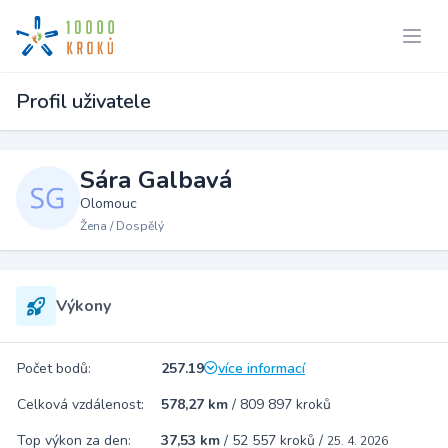
Profil uživatele
Sára Galbavá
Olomouc
Žena / Dospělý
Výkony
Počet bodů:
257.19
více informací
Celková vzdálenost:
578,27 km
/
809 897 kroků
Top výkon za den:
37,53 km
/
52 557 kroků
/
25. 4. 2026