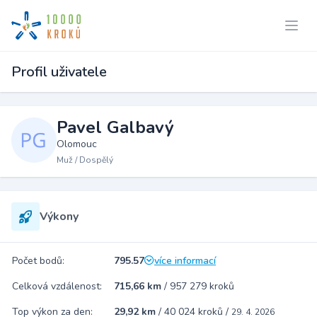
Profil uživatele
Pavel Galbavý
Olomouc
Muž / Dospělý
Výkony
Počet bodů:
795.57
více informací
Celková vzdálenost:
715,66 km
/
957 279 kroků
Top výkon za den:
29,92 km
/
40 024 kroků
/
29. 4. 2026