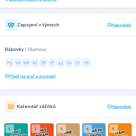
Zapojení v týmech
Nápověda
Bábovky
/ Olomouc
Přejít na graf a srovnání
Kalendář zážitků
Nápověda
1.
2.
3.
4.
5.