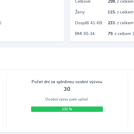
Celkově:
298.
z celkem
Ženy:
115.
z celkem
Dospělí 41-69:
233.
z celkem
6
BMI 30-34:
79.
z celkem 
Počet dní se splněnou osobní výzvou
30
Osobní výzvu jsem splnil.
100 %