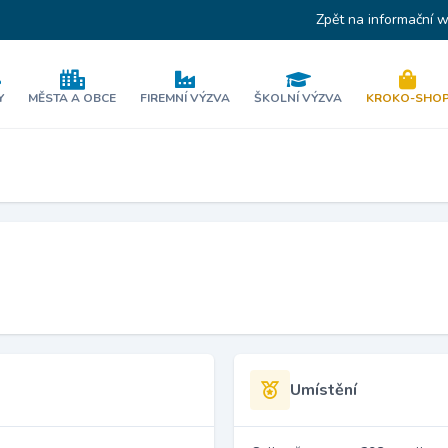
Zpět na informační 
Y
MĚSTA A OBCE
FIREMNÍ VÝZVA
ŠKOLNÍ VÝZVA
KROKO-SHO
Umístění