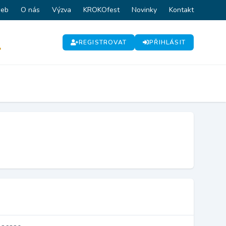
web
O nás
Výzva
KROKOfest
Novinky
Kontakt
REGISTROVAT
PŘIHLÁSIT
P