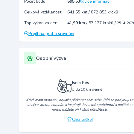
Počet bodů:
695.53
více informací
Celková vzdálenost:
641,55 km
/
872 853 kroků
Top výkon za den:
41,99 km
/
57 127 kroků
/
25. 4. 202
Přejít na graf a srovnání
Osobní výzva
Jsem Pes
Ujdu 10 km denně
Když mám motivaci, dokážu překonat sám sebe. Rád se pohybuji ve
smečce, kterou chráním a inspiruji. Je na mě spolehnutí a počítat se
mnou můžete při každé příležitosti.
Chci tričko!