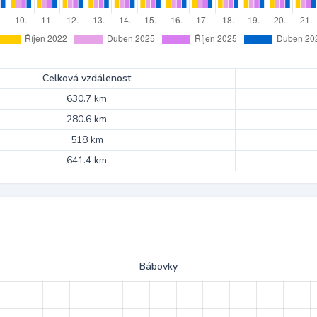
Celková vzdálenost
630.7 km
280.6 km
518 km
641.4 km
Bábovky