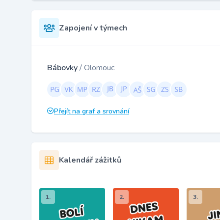
Zapojení v týmech
Bábovky
/ Olomouc
Přejít na graf a srovnání
Kalendář zážitků
1.
2.
3.