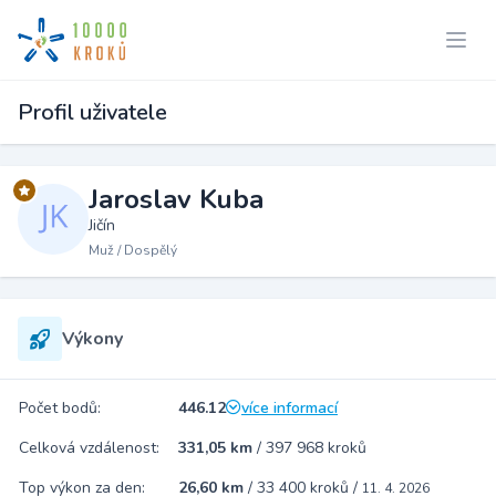
Profil uživatele
Jaroslav Kuba
Jičín
Muž / Dospělý
Výkony
Počet bodů:
446.12
více informací
Celková vzdálenost:
331,05 km
/
397 968 kroků
Top výkon za den:
26,60 km
/
33 400 kroků
/
11. 4. 2026