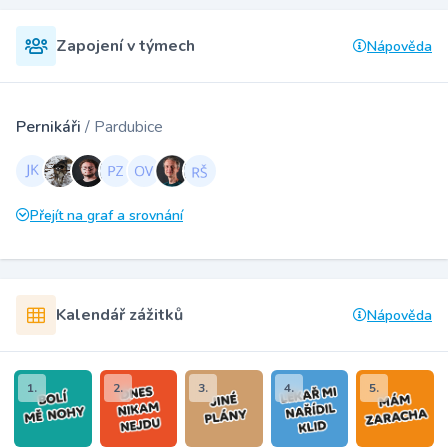
Zapojení v týmech
Nápověda
Pernikáři
/ Pardubice
Přejít na graf a srovnání
Kalendář zážitků
Nápověda
1.
2.
3.
4.
5.