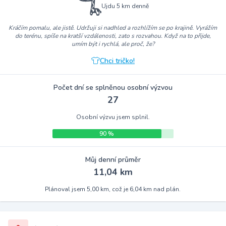
Ujdu 5 km denně
Kráčím pomalu, ale jistě. Udržuji si nadhled a rozhlížím se po krajině. Vyrážím
do terénu, spíše na kratší vzdálenosti, zato s rozvahou. Když na to přijde,
umím být i rychlá, ale proč, že?
Chci tričko!
Počet dní se splněnou osobní výzvou
27
Osobní výzvu jsem splnil.
90 %
Můj denní průměr
11,04 km
Plánoval jsem 5,00 km, což je 6,04 km nad plán.