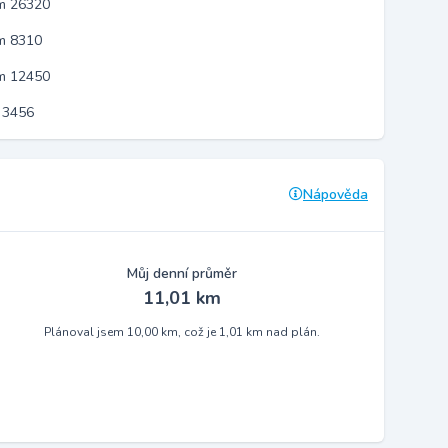
em 26320
m 8310
em 12450
 3456
Nápověda
Můj denní průměr
11,01 km
Plánoval jsem 10,00 km, což je 1,01 km nad plán.