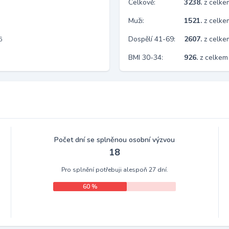
Celkově:
3238.
z celk
Muži:
1521.
z celke
Dospělí 41-69:
2607.
z celk
6
BMI 30-34:
926.
z celkem
Počet dní se splněnou osobní výzvou
18
Pro splnění potřebuji alespoň 27 dní.
60 %