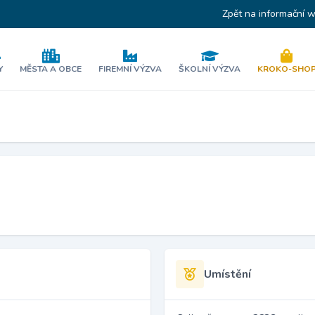
Zpět na informační 
Y
MĚSTA A OBCE
FIREMNÍ VÝZVA
ŠKOLNÍ VÝZVA
KROKO-SHO
Umístění