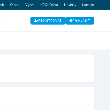
web
O nás
Výzva
KROKOfest
Novinky
Kontakt
REGISTROVAT
PŘIHLÁSIT
P