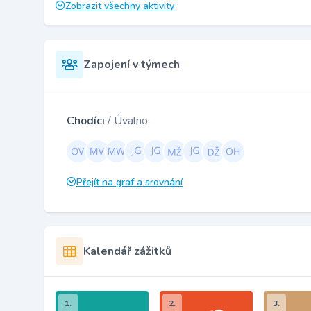
Zobrazit všechny aktivity
Zapojení v týmech
Chodíci
/ Úvalno
Přejít na graf a srovnání
Kalendář zážitků
1.
2.
3.