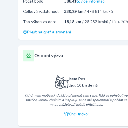
Počet bodů:
388.41
více informací
Celková vzdálenost:
330,29 km
/
476 614 kroků
Top výkon za den:
18,18 km
/
26 232 kroků
/
13. 4. 202
Přejít na graf a srovnání
Osobní výzva
Jsem Pes
Ujdu 10 km denně
Když mám motivaci, dokážu překonat sám sebe. Rád se pohybuji ve
smečce, kterou chráním a inspiruji. Je na mě spolehnutí a počítat se
mnou můžete při každé příležitosti.
Chci tričko!