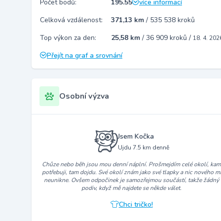
Počet bodů:
195.55
více informací
Celková vzdálenost:
371,13 km
/
535 538 kroků
Top výkon za den:
25,58 km
/
36 909 kroků
/
18. 4. 202
Přejít na graf a srovnání
Osobní výzva
Jsem Kočka
Ujdu 7.5 km denně
Chůze nebo běh jsou mou denní náplní. Prošmejdím celé okolí, ka
potřebuji, tam dojdu. Své okolí znám jako své tlapky a nic nového m
neunikne. Ovšem odpočinek je samozřejmou součástí, takže žádný
podiv, když mě najdete se někde válet.
Chci tričko!