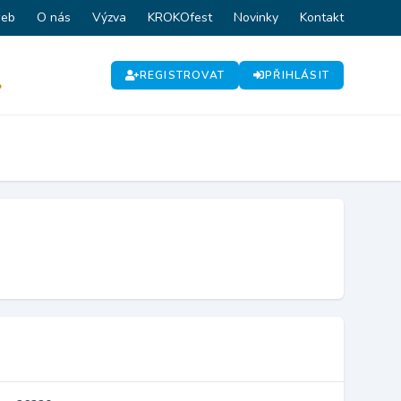
web
O nás
Výzva
KROKOfest
Novinky
Kontakt
REGISTROVAT
PŘIHLÁSIT
P