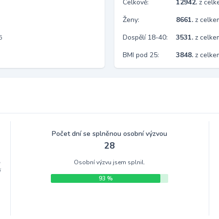
Celkově:
12942.
z cel
Ženy:
8661.
z celk
Dospělí 18-40:
3531.
z celke
6
BMI pod 25:
3848.
z celk
Počet dní se splněnou osobní výzvou
28
Osobní výzvu jsem splnil.
m
i
93 %