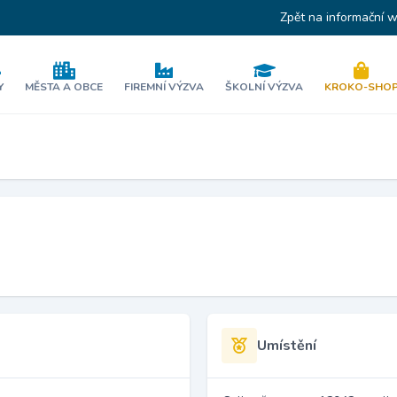
Zpět na informační 
Y
MĚSTA A OBCE
FIREMNÍ VÝZVA
ŠKOLNÍ VÝZVA
KROKO-SHO
Umístění