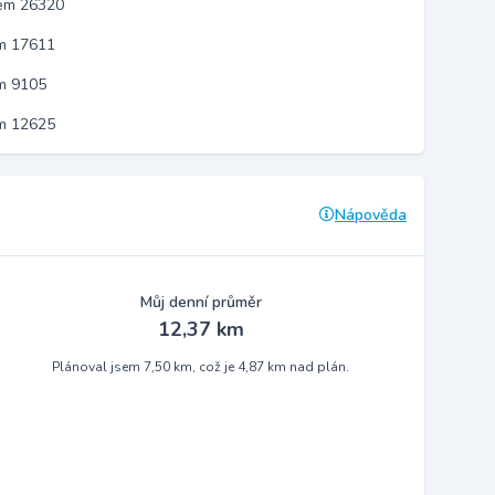
kem 26320
em 17611
m 9105
em 12625
Nápověda
Můj denní průměr
12,37 km
Plánoval jsem 7,50 km, což je 4,87 km nad plán.