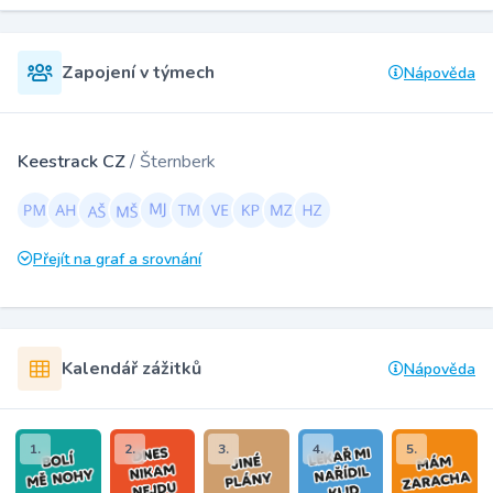
Zapojení v týmech
Nápověda
Keestrack CZ
/ Šternberk
Přejít na graf a srovnání
Kalendář zážitků
Nápověda
1.
2.
3.
4.
5.