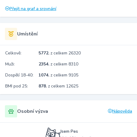
Přejít na graf a srovnání
Umístění
Celkově:
5772.
z celkem 26320
Muži:
2354.
z celkem 8310
Dospělí 18-40:
1074.
z celkem 9105
BMI pod 25:
878.
z celkem 12625
Osobní výzva
Nápověda
Jsem Pes