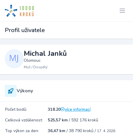
Profil uživatele
Michal Janků
Olomouc
Muž / Dospělý
Výkony
Počet bodů:
318.20
více informací
Celková vzdálenost:
525,57 km
/
592 176 kroků
Top výkon za den:
36,47 km
/
38 790 kroků
/
17. 4. 2026