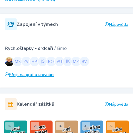
Zapojení v týmech
Nápověda
Rychlošlapky - srdcaři
/ Brno
Přejít na graf a srovnání
Kalendář zážitků
Nápověda
1.
2.
3.
4.
5.