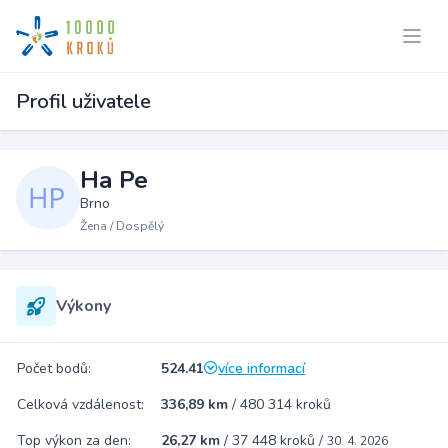
Profil uživatele
Ha Pe
Brno
Žena / Dospělý
Výkony
Počet bodů:
524.41
více informací
Celková vzdálenost:
336,89 km
/
480 314 kroků
Top výkon za den:
26,27 km
/
37 448 kroků
/
30. 4. 2026