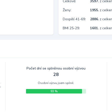
Celkově:
3597.
z celk
Ženy:
1955.
z celk
Dospělí 41-69:
2886.
z celk
BMI 25-29:
1601.
z celke
Počet dní se splněnou osobní výzvou
28
Osobní výzvu jsem splnil.
m
i
93 %