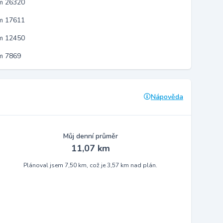
em 26320
em 17611
em 12450
m 7869
Nápověda
Můj denní průměr
11,07 km
Plánoval jsem 7,50 km, což je 3,57 km nad plán.