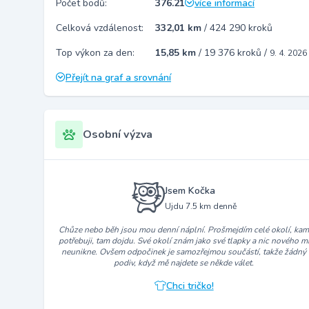
Počet bodů:
376.21
více informací
Celková vzdálenost:
332,01 km
/
424 290 kroků
Top výkon za den:
15,85 km
/
19 376 kroků
/
9. 4. 2026
Přejít na graf a srovnání
Osobní výzva
Jsem Kočka
Ujdu 7.5 km denně
Chůze nebo běh jsou mou denní náplní. Prošmejdím celé okolí, ka
potřebuji, tam dojdu. Své okolí znám jako své tlapky a nic nového m
neunikne. Ovšem odpočinek je samozřejmou součástí, takže žádný
podiv, když mě najdete se někde válet.
Chci tričko!