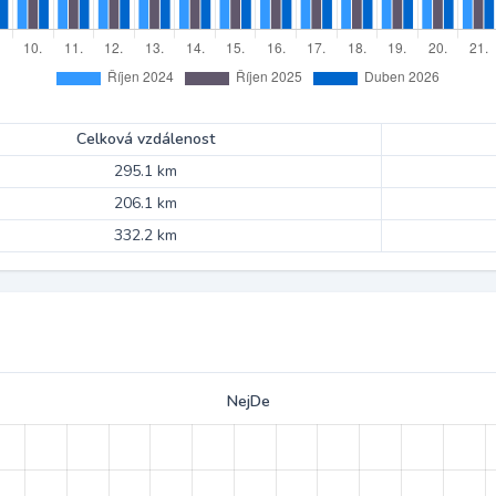
Celková vzdálenost
295.1 km
206.1 km
332.2 km
NejDe