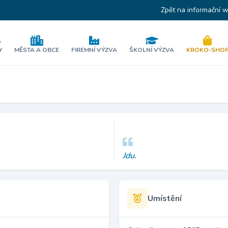
Zpět na informační 
Y
MĚSTA A OBCE
FIREMNÍ VÝZVA
ŠKOLNÍ VÝZVA
KROKO-SHO
Jdu.
Umístění