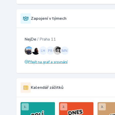
Zapojení v týmech
NejDe
/ Praha 11
Přejít na graf a srovnání
Kalendář zážitků
1.
2.
3.