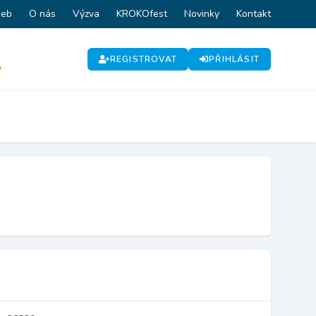
web
O nás
Výzva
KROKOfest
Novinky
Kontakt
REGISTROVAT
PŘIHLÁSIT
P