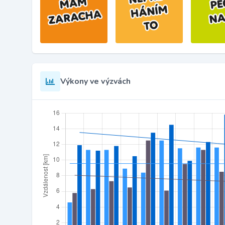
Výkony ve výzvách