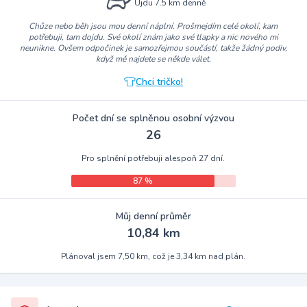
Ujdu 7.5 km denně
Chůze nebo běh jsou mou denní náplní. Prošmejdím celé okolí, kam
potřebuji, tam dojdu. Své okolí znám jako své tlapky a nic nového mi
neunikne. Ovšem odpočinek je samozřejmou součástí, takže žádný podiv,
když mě najdete se někde válet.
Chci tričko!
Počet dní se splněnou osobní výzvou
26
Pro splnění potřebuji alespoň 27 dní.
87 %
Můj denní průměr
10,84 km
Plánoval jsem 7,50 km, což je 3,34 km nad plán.