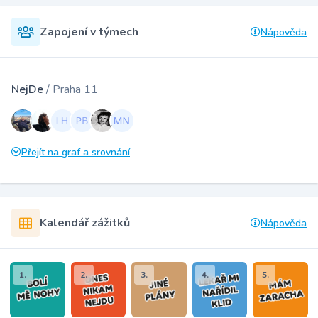
Zapojení v týmech
Nápověda
NejDe
/ Praha 11
Přejít na graf a srovnání
Kalendář zážitků
Nápověda
1.
2.
3.
4.
5.