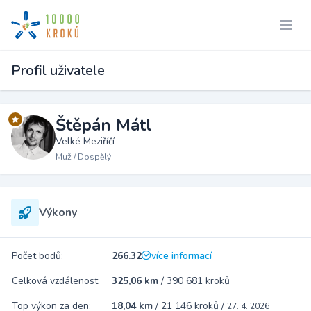
Profil uživatele
Štěpán Mátl
Velké Meziříčí
Muž / Dospělý
Výkony
Počet bodů:
266.32
více informací
Celková vzdálenost:
325,06 km
/
390 681 kroků
Top výkon za den:
18,04 km
/
21 146 kroků
/
27. 4. 2026