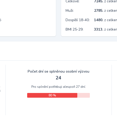
Celkově:
7245.
z celk
Muži:
2785.
z celke
Dospělí 18-40:
1480.
z celke
6
BMI 25-29:
3313.
z celke
Počet dní se splněnou osobní výzvou
24
Pro splnění potřebuji alespoň 27 dní.
m
i
80 %