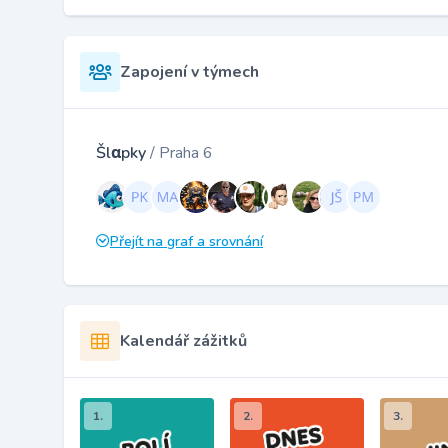
Zapojení v týmech
Šlαpky
/ Praha 6
Přejít na graf a srovnání
Kalendář zážitků
1.
2.
3.