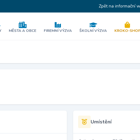
Zpět na informační 
Y
MĚSTA A OBCE
FIREMNÍ VÝZVA
ŠKOLNÍ VÝZVA
KROKO-SHO
Umístění