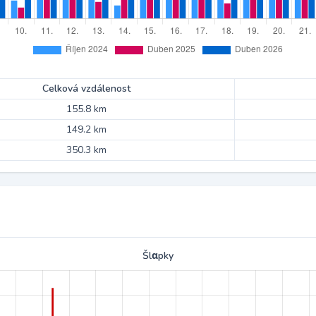
Celková vzdálenost
155.8 km
149.2 km
350.3 km
Šlαpky