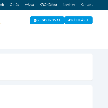
web
O nás
Výzva
KROKOfest
Novinky
Kontakt
REGISTROVAT
PŘIHLÁSIT
P