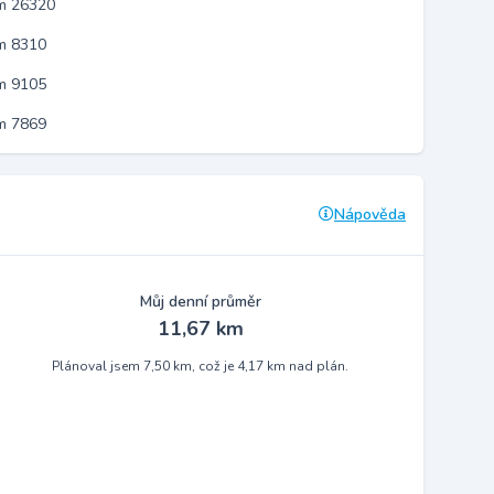
em 26320
m 8310
m 9105
m 7869
Nápověda
Můj denní průměr
11,67 km
Plánoval jsem 7,50 km, což je 4,17 km nad plán.