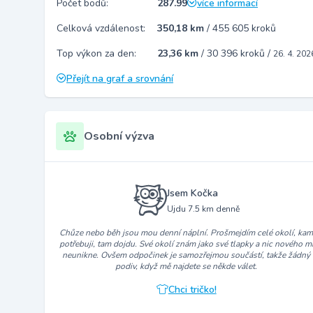
Počet bodů:
287.99
více informací
Celková vzdálenost:
350,18 km
/
455 605 kroků
Top výkon za den:
23,36 km
/
30 396 kroků
/
26. 4. 202
Přejít na graf a srovnání
Osobní výzva
Jsem Kočka
Ujdu 7.5 km denně
Chůze nebo běh jsou mou denní náplní. Prošmejdím celé okolí, ka
potřebuji, tam dojdu. Své okolí znám jako své tlapky a nic nového m
neunikne. Ovšem odpočinek je samozřejmou součástí, takže žádný
podiv, když mě najdete se někde válet.
Chci tričko!