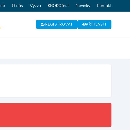
web
O nás
Výzva
KROKOfest
Novinky
Kontakt
REGISTROVAT
PŘIHLÁSIT
P