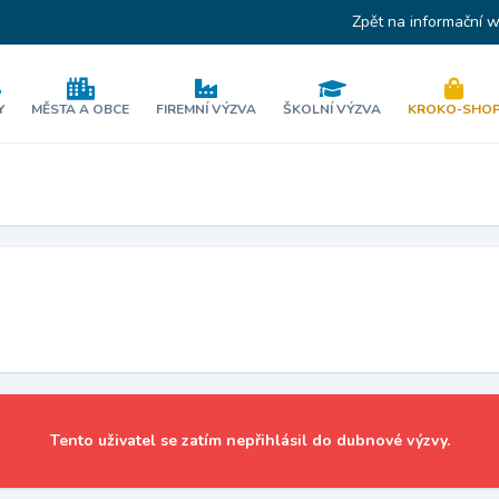
Zpět na informační 
Y
MĚSTA A OBCE
FIREMNÍ VÝZVA
ŠKOLNÍ VÝZVA
KROKO-SHO
Tento uživatel se zatím nepřihlásil do dubnové výzvy.