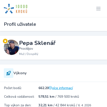
Profil uživatele
Pepa Sklenář
Prostějov
Muž / Dospělý
Výkony
Počet bodů:
662.20
více informací
Celková vzdálenost:
578,51 km
/
769 500 kroků
Top výkon za den:
32,21 km
/
42 844 kroků
/
6. 4. 2026