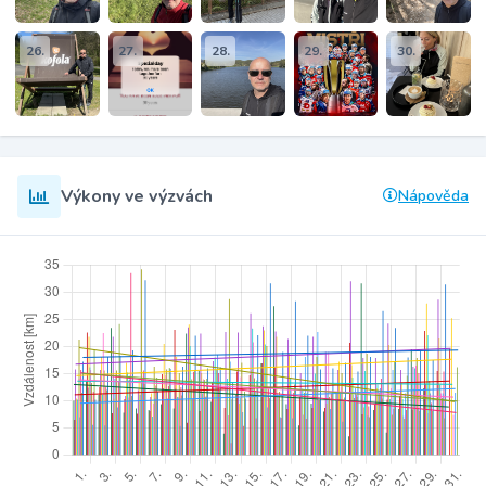
26.
27.
28.
29.
30.
Výkony ve výzvách
Nápověda