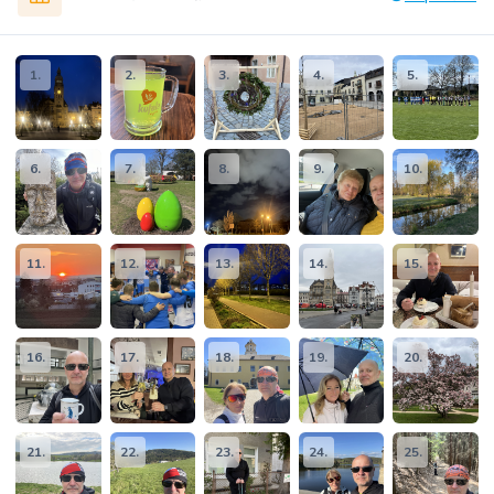
1.
2.
3.
4.
5.
6.
7.
8.
9.
10.
11.
12.
13.
14.
15.
16.
17.
18.
19.
20.
21.
22.
23.
24.
25.