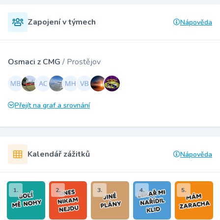
Zapojení v týmech
Nápověda
Osmaci z CMG
/ Prostějov
Přejít na graf a srovnání
Kalendář zážitků
Nápověda
1.
2.
3.
4.
5.