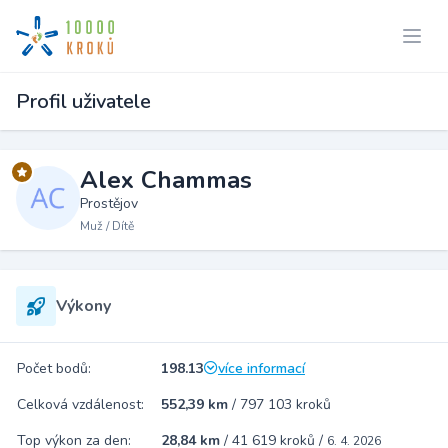
Profil uživatele
Alex Chammas
Prostějov
Muž / Dítě
Výkony
Počet bodů:
198.13
více informací
Celková vzdálenost:
552,39 km
/
797 103 kroků
Top výkon za den:
28,84 km
/
41 619 kroků
/
6. 4. 2026