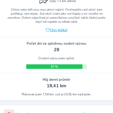
Ujdu 7.5 km denně
Chůze nebo běh jsou mou denní náplní. Prošmejdím celé okolí, kam
potřebuji, tam dojdu. Své okolí znám jako své tlapky a nic nového mi
neunikne. Ovšem odpočinek je samozřejmou součástí, takže žádný podiv,
když mě najdete se někde válet.
Chci tričko!
Počet dní se splněnou osobní výzvou
28
Osobní výzvu jsem splnil.
93 %
Můj denní průměr
18,41 km
Plánoval jsem 7,50 km, což je 10,91 km nad plán.