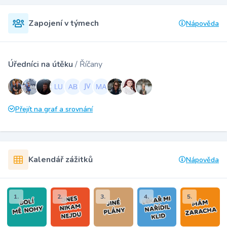
Zapojení v týmech
Nápověda
Úředníci na útěku
/ Říčany
Přejít na graf a srovnání
Kalendář zážitků
Nápověda
1.
2.
3.
4.
5.