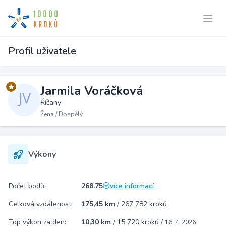
Profil uživatele
Jarmila Voráčková
Říčany
Žena / Dospělý
Výkony
Počet bodů:
268.75
více informací
Celková vzdálenost:
175,45 km
/
267 782 kroků
Top výkon za den:
10,30 km
/
15 720 kroků
/
16. 4. 2026