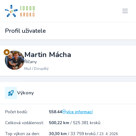
Profil uživatele
Martin Mácha
Říčany
Muž / Dospělý
Výkony
Počet bodů:
558.44
více informací
Celková vzdálenost:
500,22 km
/
525 381 kroků
Top výkon za den:
30,30 km
/
33 759 kroků
/
23. 4. 2026