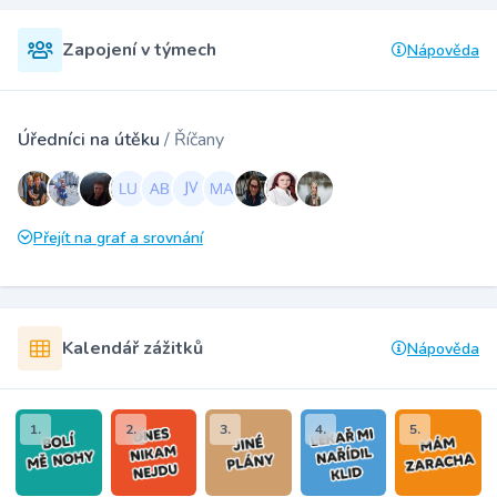
Zapojení v týmech
Nápověda
Úředníci na útěku
/ Říčany
Přejít na graf a srovnání
Kalendář zážitků
Nápověda
1.
2.
3.
4.
5.