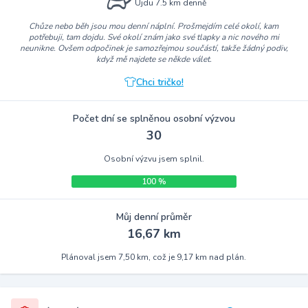
Ujdu 7.5 km denně
Chůze nebo běh jsou mou denní náplní. Prošmejdím celé okolí, kam
potřebuji, tam dojdu. Své okolí znám jako své tlapky a nic nového mi
neunikne. Ovšem odpočinek je samozřejmou součástí, takže žádný podiv,
když mě najdete se někde válet.
Chci tričko!
Počet dní se splněnou osobní výzvou
30
Osobní výzvu jsem splnil.
100 %
Můj denní průměr
16,67 km
Plánoval jsem 7,50 km, což je 9,17 km nad plán.