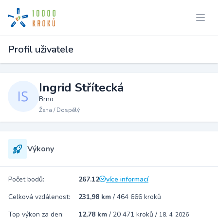
Profil uživatele
Ingrid Střítecká
Brno
Žena / Dospělý
Výkony
Počet bodů:
267.12
více informací
Celková vzdálenost:
231,98 km
/
464 666 kroků
Top výkon za den:
12,78 km
/
20 471 kroků
/
18. 4. 2026