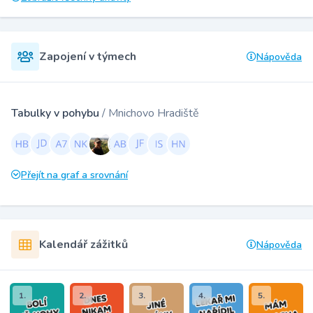
Zapojení v týmech
Nápověda
Tabulky v pohybu
/ Mnichovo Hradiště
Přejít na graf a srovnání
Kalendář zážitků
Nápověda
1.
2.
3.
4.
5.