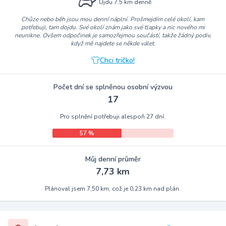
Ujdu 7.5 km denně
Chůze nebo běh jsou mou denní náplní. Prošmejdím celé okolí, kam
potřebuji, tam dojdu. Své okolí znám jako své tlapky a nic nového mi
neunikne. Ovšem odpočinek je samozřejmou součástí, takže žádný podiv,
když mě najdete se někde válet.
Chci tričko!
Počet dní se splněnou osobní výzvou
17
Pro splnění potřebuji alespoň 27 dní.
57 %
Můj denní průměr
7,73 km
Plánoval jsem 7,50 km, což je 0,23 km nad plán.