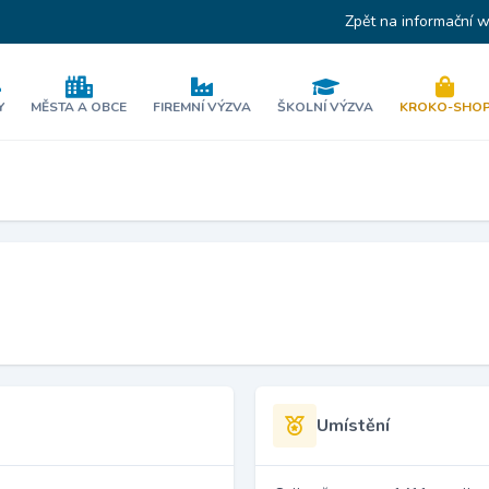
Zpět na informační 
Y
MĚSTA A OBCE
FIREMNÍ VÝZVA
ŠKOLNÍ VÝZVA
KROKO-SHO
Umístění