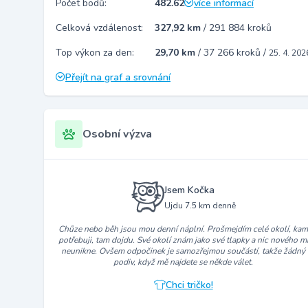
Počet bodů:
482.62
více informací
Celková vzdálenost:
327,92 km
/
291 884 kroků
Top výkon za den:
29,70 km
/
37 266 kroků
/
25. 4. 202
Přejít na graf a srovnání
Osobní výzva
Jsem Kočka
Ujdu 7.5 km denně
Chůze nebo běh jsou mou denní náplní. Prošmejdím celé okolí, ka
potřebuji, tam dojdu. Své okolí znám jako své tlapky a nic nového m
neunikne. Ovšem odpočinek je samozřejmou součástí, takže žádný
podiv, když mě najdete se někde válet.
Chci tričko!