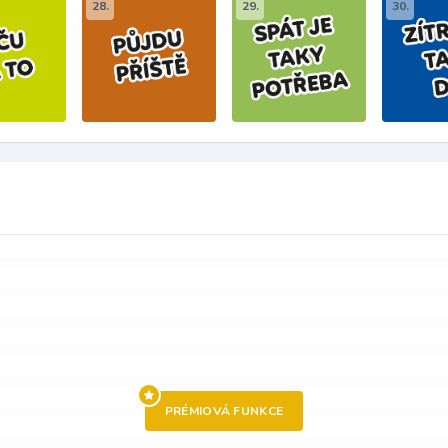
28.
29.
30.
PRÉMIOVÁ FUNKCE