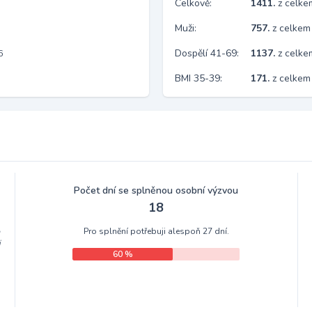
Celkově:
1411.
z celk
Muži:
757.
z celkem
Dospělí 41-69:
1137.
z celk
6
BMI 35-39:
171.
z celkem
Počet dní se splněnou osobní výzvou
18
Pro splnění potřebuji alespoň 27 dní.
m
i
60 %