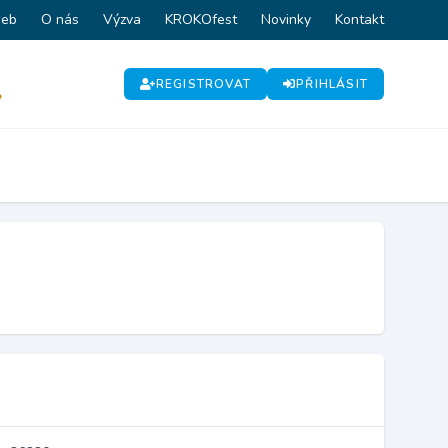
web
O nás
Výzva
KROKOfest
Novinky
Kontakt
REGISTROVAT
PŘIHLÁSIT
P