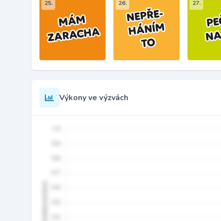
25.
26.
27.
Výkony ve výzvách