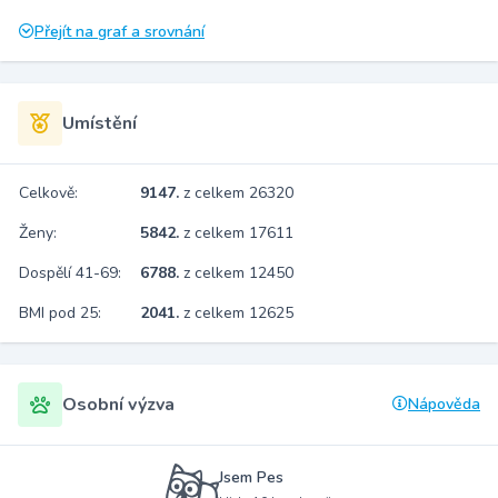
Přejít na graf a srovnání
Umístění
Celkově:
9147.
z celkem 26320
Ženy:
5842.
z celkem 17611
Dospělí 41-69:
6788.
z celkem 12450
BMI pod 25:
2041.
z celkem 12625
Osobní výzva
Nápověda
Jsem Pes