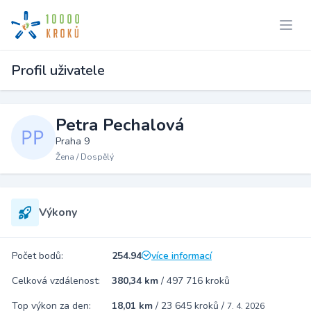
Profil uživatele
Petra Pechalová
Praha 9
Žena / Dospělý
Výkony
Počet bodů:
254.94
více informací
Celková vzdálenost:
380,34 km
/
497 716 kroků
Top výkon za den:
18,01 km
/
23 645 kroků
/
7. 4. 2026