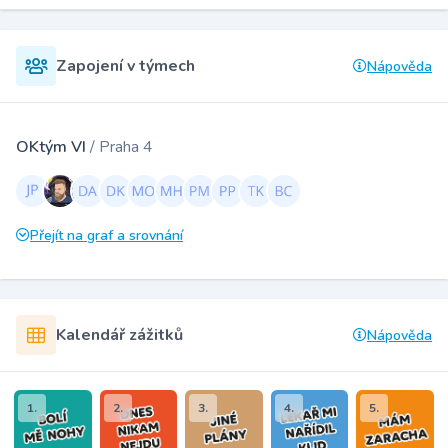
Zapojení v týmech
Nápověda
OKtým VI
/ Praha 4
Přejít na graf a srovnání
Kalendář zážitků
Nápověda
1.
2.
3.
4.
5.