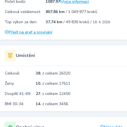
Počet bodů:
1087.97
více informací
Celková vzdálenost:
807,86 km
/
1 049 877 kroků
Top výkon za den:
37,74 km
/
49 836 kroků
/
18. 4. 2026
Přejít na graf a srovnání
Umístění
Celkově:
38.
z celkem 26320
Ženy:
10.
z celkem 17611
Dospělí 41-69:
27.
z celkem 12450
BMI 30-34:
14.
z celkem 3456