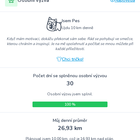
Osobní výzva
Nápověda
Jsem Pes
Ujdu 10 km denně
Když mám motivaci, dokážu překonat sám sebe. Rád se pohybuji ve smečce,
kterou chráním a inspiruji. Je na mě spolehnutí a počítat se mnou můžete při
každé příležitosti.
Chci tričko!
Počet dní se splněnou osobní výzvou
30
Osobní výzvu jsem splnil.
100 %
Můj denní průměr
26,93 km
Plánoval jsem 10,00 km, což je 16,93 km nad plán.