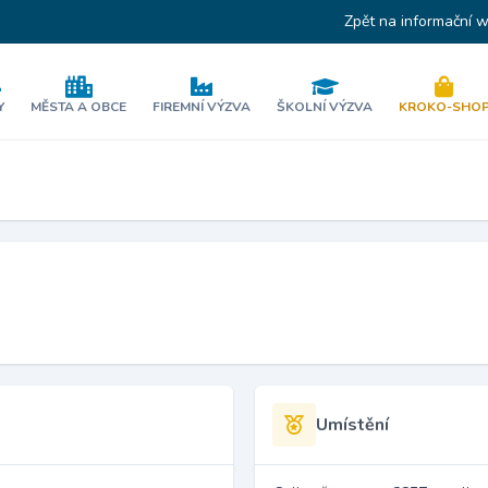
Zpět na informační 
Y
MĚSTA A OBCE
FIREMNÍ VÝZVA
ŠKOLNÍ VÝZVA
KROKO-SHO
Umístění