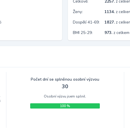
Celkově:
2257.
z celk
Ženy:
1134.
z celk
Dospělí 41-69:
1827.
z celk
6
BMI 25-29:
973.
z celkem
Počet dní se splněnou osobní výzvou
30
Osobní výzvu jsem splnil.
m
i
100 %