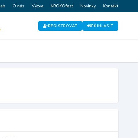
web
O nás
Výzva
KROKOfest
Novinky
Kontakt
REGISTROVAT
PŘIHLÁSIT
P