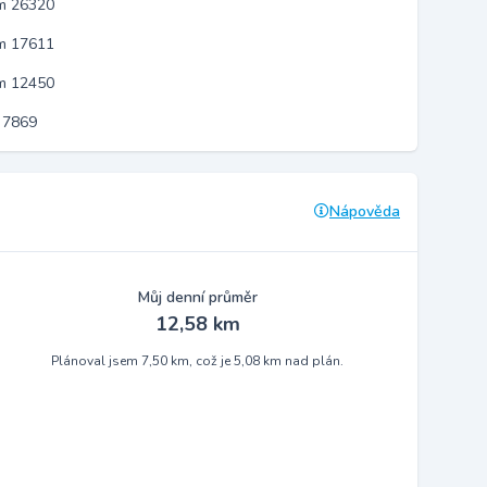
em 26320
em 17611
em 12450
 7869
Nápověda
Můj denní průměr
12,58 km
Plánoval jsem 7,50 km, což je 5,08 km nad plán.