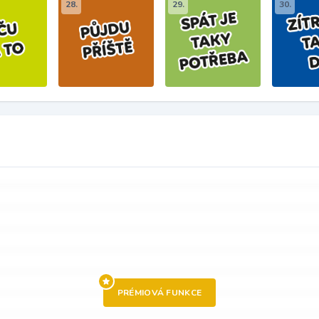
28.
29.
30.
PRÉMIOVÁ FUNKCE