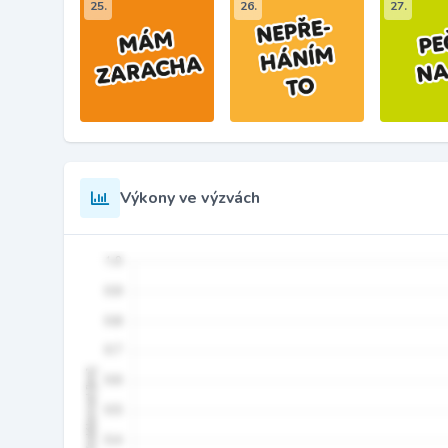
25.
26.
27.
Výkony ve výzvách