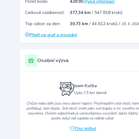
Počet bodů:
429.91
více informací
Celková vzdálenost:
377,34 km
/
547 818 kroků
Top výkon za den:
30,73 km
/
44 612 kroků
/
18. 4. 202
Přejít na graf a srovnání
Osobní výzva
Jsem Kočka
Ujdu 7.5 km denně
Chůze nebo běh jsou mou denní náplní. Prošmejdím celé okolí, ka
potřebuji, tam dojdu. Své okolí znám jako své tlapky a nic nového m
neunikne. Ovšem odpočinek je samozřejmou součástí, takže žádný
podiv, když mě najdete se někde válet.
Chci tričko!