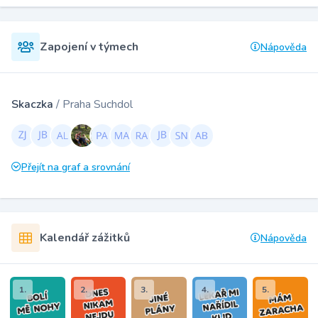
Zapojení v týmech
Nápověda
Skaczka
/ Praha Suchdol
Přejít na graf a srovnání
Kalendář zážitků
Nápověda
1.
2.
3.
4.
5.