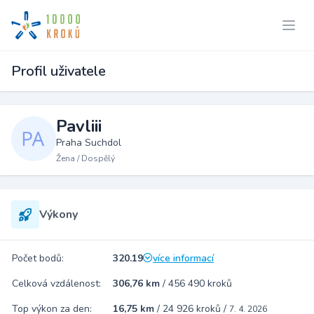
Profil uživatele
Pavliii
Praha Suchdol
Žena / Dospělý
Výkony
Počet bodů:
320.19
více informací
Celková vzdálenost:
306,76 km
/
456 490 kroků
Top výkon za den:
16,75 km
/
24 926 kroků
/
7. 4. 2026