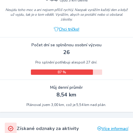
Ujdu 3 km denně
Neujdu toho moc a ani nejsem příliš rychlý. Naopak vyrážím každý den a když
už vyjdu, tak je o tom vědět. Vyrážím, abych se protáhl nebo si obstaral
zásoby.
Chci tričko!
Počet dní se splněnou osobní výzvou
26
Pro splnění potřebuji alespoň 27 dní.
87 %
Můj denní průměr
8,54 km
Plánoval jsem 3,00 km, což je 5,54 km nad plán.
Získané odznaky za aktivity
Více informací