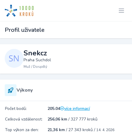
Profil uživatele
Snekcz
Praha Suchdol
Muž / Dospělý
Výkony
Počet bodů:
205.04
více informací
Celková vzdálenost:
256,06 km
/
327 777 kroků
Top výkon za den:
21,36 km
/
27 343 kroků
/
14. 4. 2026