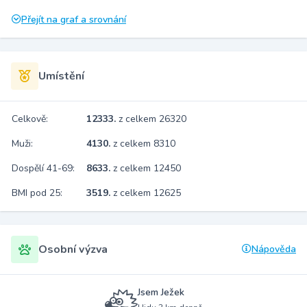
Přejít na graf a srovnání
Umístění
Celkově:
12333.
z celkem 26320
Muži:
4130.
z celkem 8310
Dospělí 41-69:
8633.
z celkem 12450
BMI pod 25:
3519.
z celkem 12625
Osobní výzva
Nápověda
Jsem Ježek