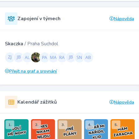
Zapojení v týmech
Nápověda
Skaczka
/ Praha Suchdol
Přejít na graf a srovnání
Kalendář zážitků
Nápověda
1.
2.
3.
4.
5.