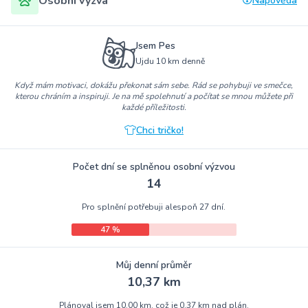
Osobní výzva
Nápověda
Jsem Pes
Ujdu 10 km denně
Když mám motivaci, dokážu překonat sám sebe. Rád se pohybuji ve smečce,
kterou chráním a inspiruji. Je na mě spolehnutí a počítat se mnou můžete při
každé příležitosti.
Chci tričko!
Počet dní se splněnou osobní výzvou
14
Pro splnění potřebuji alespoň 27 dní.
47 %
Můj denní průměr
10,37 km
Plánoval jsem 10,00 km, což je 0,37 km nad plán.