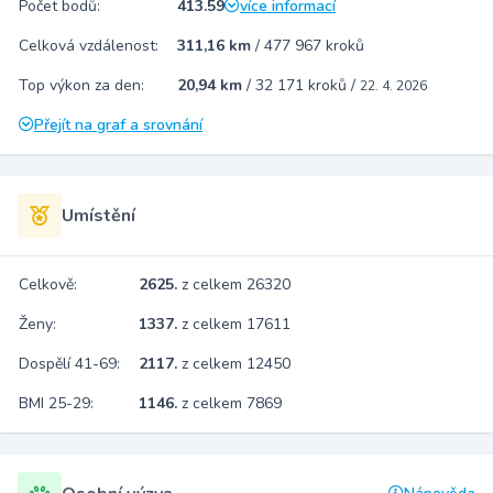
Počet bodů:
413.59
více informací
Celková vzdálenost:
311,16 km
/
477 967 kroků
Top výkon za den:
20,94 km
/
32 171 kroků
/
22. 4. 2026
Přejít na graf a srovnání
Umístění
Celkově:
2625.
z celkem 26320
Ženy:
1337.
z celkem 17611
Dospělí 41-69:
2117.
z celkem 12450
BMI 25-29:
1146.
z celkem 7869