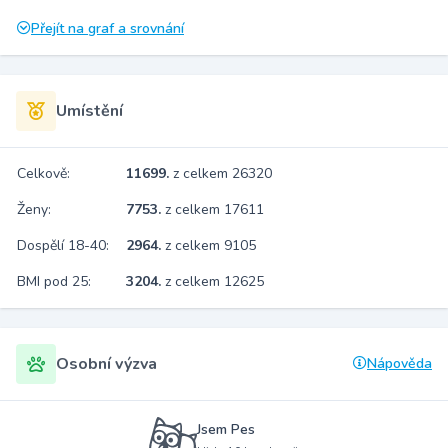
Přejít na graf a srovnání
Umístění
Celkově:
11699.
z celkem 26320
Ženy:
7753.
z celkem 17611
Dospělí 18-40:
2964.
z celkem 9105
BMI pod 25:
3204.
z celkem 12625
Osobní výzva
Nápověda
Jsem Pes