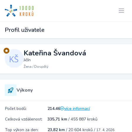
Profil uživatele
Kateřina Švandová
Jičín
Žena / Dospělý
Výkony
Počet bodů:
214.46
více informací
Celková vzdálenost:
335,71 km
/
455 887 kroků
Top výkon za den:
23,82 km
/
20 604 kroků
/
17. 4. 2026