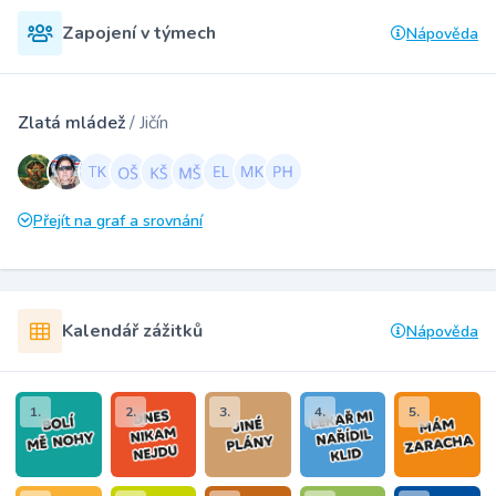
Zapojení v týmech
Nápověda
Zlatá mládež
/ Jičín
Přejít na graf a srovnání
Kalendář zážitků
Nápověda
1.
2.
3.
4.
5.