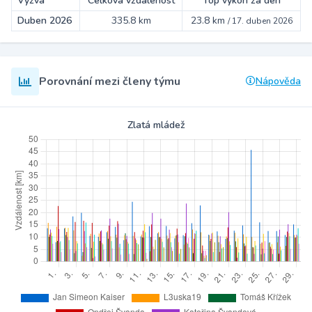
Výzva
Celková vzdálenost
Top výkon za den
Duben 2026
335.8 km
23.8 km
/
17. duben 2026
Porovnání mezi členy týmu
Nápověda
Zlatá mládež