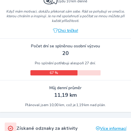
Ujdu 10 km denně
Když mám motivaci, dokážu překonat sám sebe. Rád se pohybuji ve smečce,
kterou chráním a inspiruji. Je na mě spolehnutí a počítat se mnou můžete při
každé příležitosti.
Chci tričko!
Počet dní se splněnou osobní výzvou
20
Pro splnění potřebuji alespoň 27 dní.
67 %
Můj denní průměr
11,19 km
Plánoval jsem 10,00 km, což je 1,19 km nad plán.
Získané odznaky za aktivity
Více informací