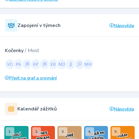
Zapojení v týmech
Nápověda
Kočenky
/ Most
Přejít na graf a srovnání
Kalendář zážitků
Nápověda
1.
2.
3.
4.
5.