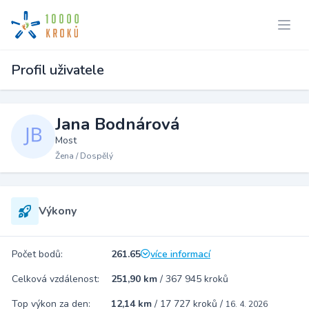
Profil uživatele
Jana Bodnárová
Most
Žena / Dospělý
Výkony
Počet bodů:
261.65
více informací
Celková vzdálenost:
251,90 km
/
367 945 kroků
Top výkon za den:
12,14 km
/
17 727 kroků
/
16. 4. 2026