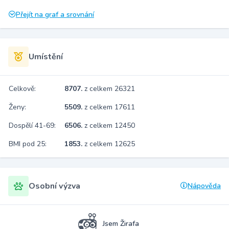
Přejít na graf a srovnání
Umístění
Celkově:
8707.
z celkem 26321
Ženy:
5509.
z celkem 17611
Dospělí 41-69:
6506.
z celkem 12450
BMI pod 25:
1853.
z celkem 12625
Osobní výzva
Nápověda
Jsem Žirafa