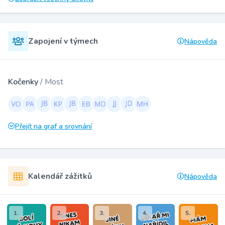
Zapojení v týmech
Nápověda
Kočenky
/ Most
Přejít na graf a srovnání
Kalendář zážitků
Nápověda
1.
2.
3.
4.
5.