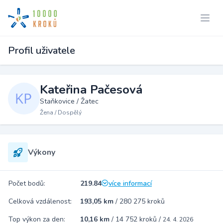
Profil uživatele
Kateřina Pačesová
Staňkovice / Žatec
Žena / Dospělý
Výkony
Počet bodů:
219.84
více informací
Celková vzdálenost:
193,05 km
/
280 275 kroků
Top výkon za den:
10,16 km
/
14 752 kroků
/
24. 4. 2026