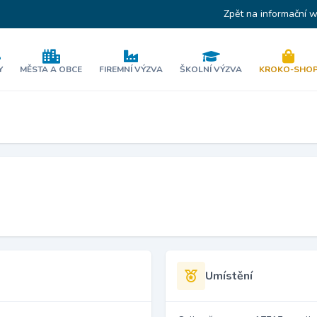
Zpět na informační 
Y
MĚSTA A OBCE
FIREMNÍ VÝZVA
ŠKOLNÍ VÝZVA
KROKO-SHO
Umístění