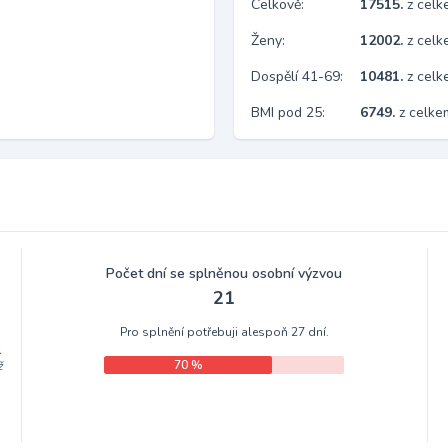
Celkově:
17515.
z cel
Ženy:
12002.
z cel
Dospělí 41-69:
10481.
z cel
BMI pod 25:
6749.
z celk
Počet dní se splněnou osobní výzvou
21
Pro splnění potřebuji alespoň 27 dní.
.
70 %
ž