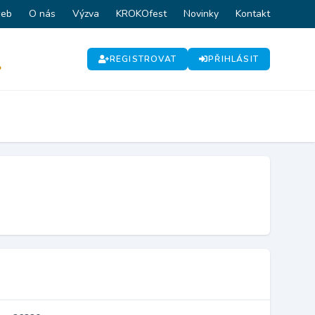
web
O nás
Výzva
KROKOfest
Novinky
Kontakt
REGISTROVAT
PŘIHLÁSIT
P