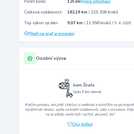
Počet bodů:
125.66
více informací
Celková vzdálenost:
182,19 km
/
225 308 kroků
Top výkon za den:
9,07 km
/
11 558 kroků
/
5. 4. 2026
Přejít na graf a srovnání
Osobní výzva
Jsem Žirafa
Ujdu 5 km denně
Kráčím pomalu, ale jistě. Udržuji si nadhled a rozhlížím se po krajině
Vyrážím do terénu, spíše na kratší vzdálenosti, zato s rozvahou. Kdy
na to přijde, umím být i rychlá, ale proč, že?
Chci tričko!