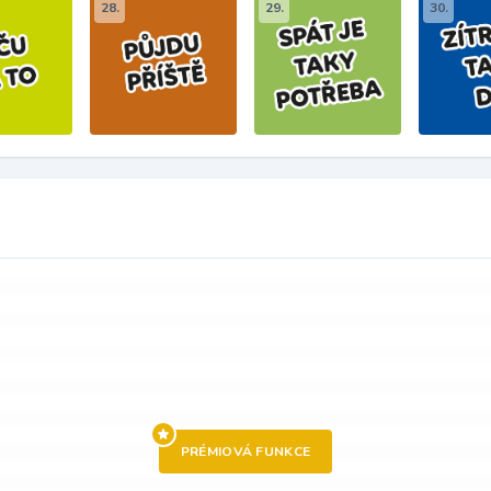
28.
29.
30.
PRÉMIOVÁ FUNKCE