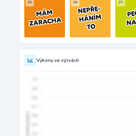
25.
26.
27.
Výkony ve výzvách