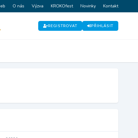
web
O nás
Výzva
KROKOfest
Novinky
Kontakt
REGISTROVAT
PŘIHLÁSIT
P