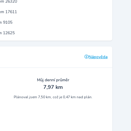
kem 26320
kem 17611
m 9105
em 12625
Nápověda
Můj denní průměr
7,97 km
Plánoval jsem 7,50 km, což je 0,47 km nad plán.