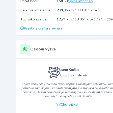
Počet bodů:
158.59
více informací
Celková vzdálenost:
239,06 km
/
338 811 kroků
Top výkon za den:
12,74 km
/
18 054 kroků
/
24. 4. 202
Přejít na graf a srovnání
Osobní výzva
Jsem Kočka
Ujdu 7.5 km denně
Chůze nebo běh jsou mou denní náplní. Prošmejdím celé okolí, ka
potřebuji, tam dojdu. Své okolí znám jako své tlapky a nic nového m
neunikne. Ovšem odpočinek je samozřejmou součástí, takže žádný
podiv, když mě najdete se někde válet.
Chci tričko!