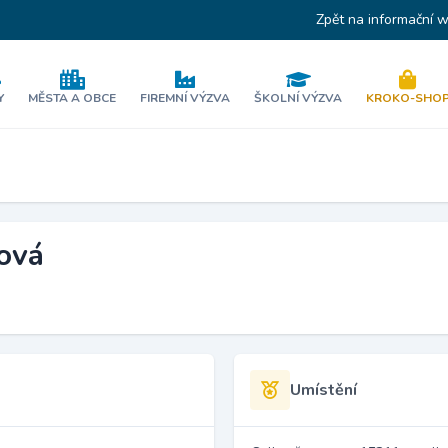
Zpět na informační 
Y
MĚSTA A OBCE
FIREMNÍ VÝZVA
ŠKOLNÍ VÝZVA
KROKO-SHO
ová
Umístění