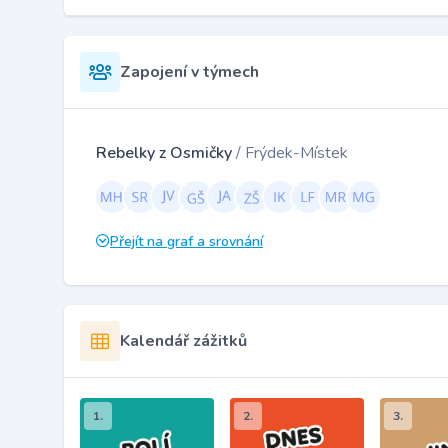
Zapojení v týmech
Rebelky z Osmičky
/ Frýdek-Místek
Přejít na graf a srovnání
Kalendář zážitků
1.
2.
3.