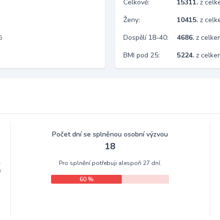
Celkově:
15311.
z cel
Ženy:
10415.
z cel
Dospělí 18-40:
4686.
z celke
6
BMI pod 25:
5224.
z celk
Počet dní se splněnou osobní výzvou
18
Pro splnění potřebuji alespoň 27 dní.
m
i
60 %