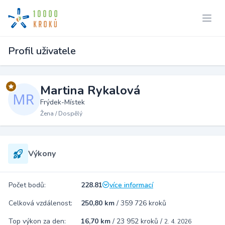
Profil uživatele
Martina Rykalová
Frýdek-Místek
Žena / Dospělý
Výkony
Počet bodů:
228.81
více informací
Celková vzdálenost:
250,80 km
/
359 726 kroků
Top výkon za den:
16,70 km
/
23 952 kroků
/
2. 4. 2026