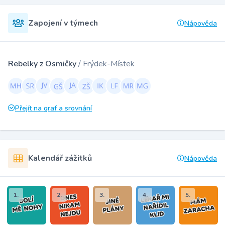
Zapojení v týmech
Nápověda
Rebelky z Osmičky
/ Frýdek-Místek
Přejít na graf a srovnání
Kalendář zážitků
Nápověda
1.
2.
3.
4.
5.