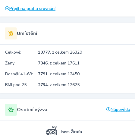
Přejít na graf a srovnání
Umístění
Celkově:
10777.
z celkem 26320
Ženy:
7046.
z celkem 17611
Dospělí 41-69:
7791.
z celkem 12450
BMI pod 25:
2734.
z celkem 12625
Osobní výzva
Nápověda
Jsem Žirafa